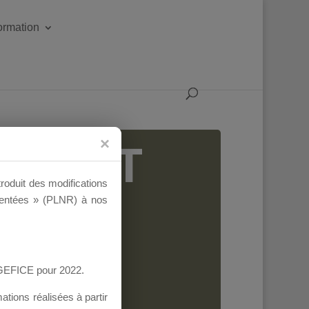
formation
IGEANT
troduit des modifications
ementées » (PLNR) à nos
AGEFICE pour 2022.
tions réalisées à partir