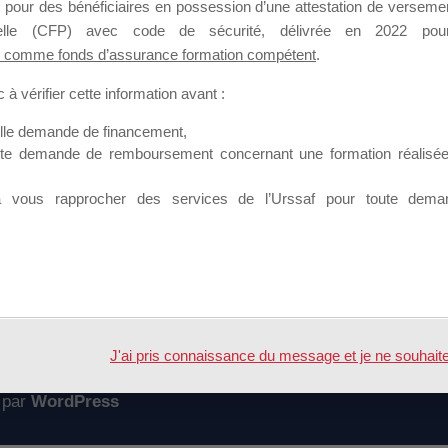
 pour des bénéficiaires en possession d’une attestation de versement
mation qui souhaitent répondre à l’Appel à Propositions Mallette du 
nnelle (CFP) avec code de sécurité, délivrée en 2022 pour
 comme fonds d’assurance formation compétent
.
 sur lequel il est possible de laisser un message ou poser une quest
à vérifier cette information avant :
ouvoir rejoindre ce groupe
elle demande de financement,
ute demande de remboursement concernant une formation réalisée p
à vous rapprocher des services de l’Urssaf pour toute dema
Accueil
Forum
inances
J'ai pris connaissance du message et je ne souhaite pl
 par
WordPress