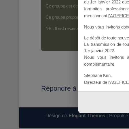
du 1er janvier 2022 que
Ce groupe est destiné aux Organismes de For
formation professio
mentionnant
l’AGEFICE
Ce groupe propose un forum dédié au support
Nous vous invitons donc 
NB : Il est nécessaire d’être
inscrit(e)
pour p
Le dépôt de toute nouv
La transmission de to
1er janvier 2022.
Nous vous invitons 
complémentaire.
Stéphane Kirn,
Directeur de l’AGEFICE
Répondre à : Session MDD F
Design de
Elegant Themes
| Propulsé