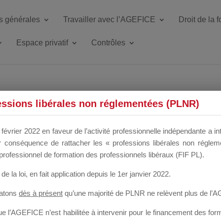
s générales
Travailler avec l’AGEFICE
Droit de la 
Espace privatif
Contrôles
ETTE DU DIR
essions libérales non réglementées (PLNR)
février 2022 en faveur de l’activité professionnelle indépendante a in
our conséquence de rattacher les « professions libérales non régl
 a un mois
professionnel de formation des professionnels libéraux (FIF PL).
de la loi
, en fait application depuis le 1er janvier 2022.
tatons
dès à présent
qu’une majorité de PLNR ne relèvent plus de l’
 l’AGEFICE n’est habilitée à intervenir pour le financement des forma