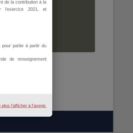
 de la contribution à la
Dirigeant.
 l’exercice 2021, et
ion.
our partie à partir du
nde de renseignement
us l'afficher à l'avenir.