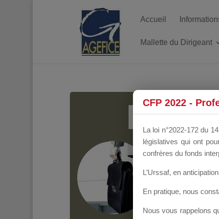
Accueil
Information
Mallette du Dirigeant
MALL
CFP 2022 - Prof
La loi n°2022-172 du 14 
législatives qui ont p
Groupe Public
il y
confrères du fonds inter
L’Urssaf,
en anticipation 
En pratique, nous cons
Nous vous rappelons que