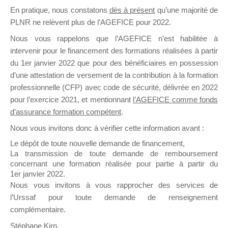
En pratique, nous constatons
dès à présent
qu’une majorité de
il y a un mois
PLNR ne relèvent plus de l’AGEFICE pour 2022.
Nous vous rappelons que l’AGEFICE n’est habilitée à
intervenir pour le financement des formations réalisées à partir
du 1er janvier 2022 que pour des bénéficiaires en possession
d’une attestation de versement de la contribution à la formation
Ce groupe est destiné aux Organismes de
professionnelle (CFP) avec code de sécurité, délivrée en 2022
Formation qui souhaitent répondre à l’Appel à
pour l’exercice 2021, et mentionnant
l’AGEFICE comme fonds
Propositions Mallette du Dirigeant.
d’assurance formation compétent
.
Nous vous invitons donc à vérifier cette information avant :
Ce groupe propose un forum dédié au support
sur lequel il est possible de laisser un message
Le dépôt de toute nouvelle demande de financement,
ou poser une question.
La transmission de toute demande de remboursement
concernant une formation réalisée pour partie à partir du
NB : Il est nécessaire d’être
inscrit(e)
pour
1er janvier 2022.
pouvoir rejoindre ce groupe
Nous vous invitons à vous rapprocher des services de
l’Urssaf pour toute demande de renseignement
complémentaire.
Stéphane Kirn,