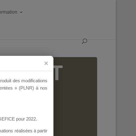
formation
IGEANT
troduit des modifications
ementées » (PLNR) à nos
AGEFICE pour 2022.
tions réalisées à partir