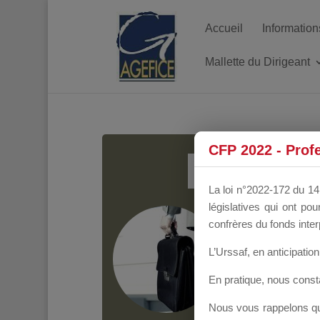
Accueil
Information
Mallette du Dirigeant
MALL
CFP 2022 - Prof
La loi n°2022-172 du 14 
législatives qui ont p
Groupe Public
il y
confrères du fonds inter
L’Urssaf,
en anticipation 
En pratique, nous cons
Nous vous rappelons que