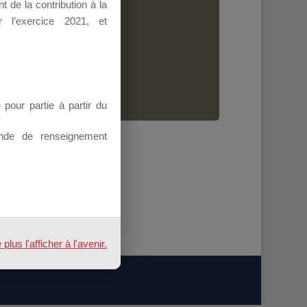
 de la contribution à la
Dirigeant.
 l’exercice 2021, et
ion.
our partie à partir du
nde de renseignement
us l'afficher à l'avenir.