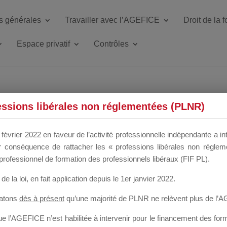
s générales
Travailler avec l’AGEFICE
Droit de la 
Espace privatif
Contrôles
ETTE DU DIR
essions libérales non réglementées (PLNR)
février 2022 en faveur de l’activité professionnelle indépendante a in
our conséquence de rattacher les « professions libérales non régl
 a un mois
professionnel de formation des professionnels libéraux (FIF PL).
de la loi
, en fait application depuis le 1er janvier 2022.
tatons
dès à présent
qu’une majorité de PLNR ne relèvent plus de l’
 l’AGEFICE n’est habilitée à intervenir pour le financement des forma