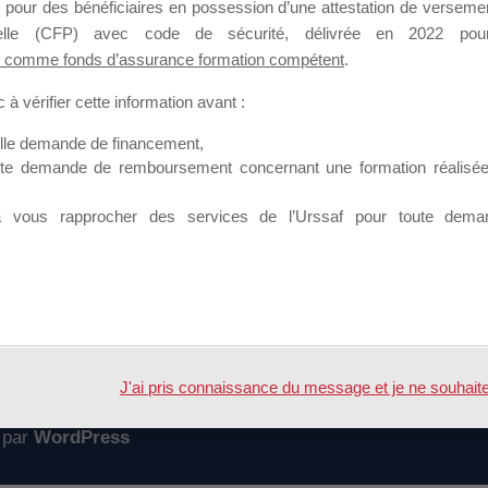
 pour des bénéficiaires en possession d’une attestation de versement
mation qui souhaitent répondre à l’Appel à Propositions Mallette du 
nnelle (CFP) avec code de sécurité, délivrée en 2022 pour
 comme fonds d’assurance formation compétent
.
 sur lequel il est possible de laisser un message ou poser une quest
à vérifier cette information avant :
ouvoir rejoindre ce groupe
elle demande de financement,
ute demande de remboursement concernant une formation réalisée p
à vous rapprocher des services de l’Urssaf pour toute dema
Accueil
Forum
J'ai pris connaissance du message et je ne souhaite pl
 par
WordPress