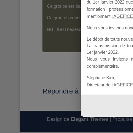
du 1er janvier 2022 que
Ce groupe est destiné aux Organismes de For
formation professio
mentionnant
l’AGEFICE
Ce groupe propose un forum dédié au support
Nous vous invitons donc 
NB : Il est nécessaire d’être
inscrit(e)
pour p
Le dépôt de toute nouv
La transmission de to
1er janvier 2022.
Nous vous invitons 
complémentaire.
Stéphane Kirn,
Directeur de l’AGEFICE
Répondre à : Mallette 2017
Design de
Elegant Themes
| Propulsé