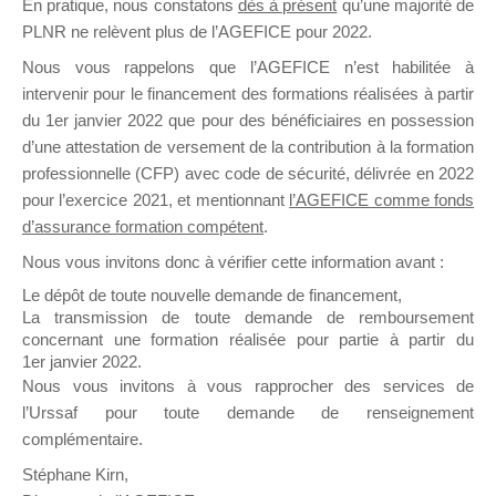
En pratique, nous constatons
dès à présent
qu’une majorité de
il y a un mois
PLNR ne relèvent plus de l’AGEFICE pour 2022.
Nous vous rappelons que l’AGEFICE n’est habilitée à
intervenir pour le financement des formations réalisées à partir
du 1er janvier 2022 que pour des bénéficiaires en possession
d’une attestation de versement de la contribution à la formation
professionnelle (CFP) avec code de sécurité, délivrée en 2022
Ce groupe est destiné aux Organismes de
pour l’exercice 2021, et mentionnant
l’AGEFICE comme fonds
Formation qui souhaitent répondre à l’Appel à
d’assurance formation compétent
.
Propositions Mallette du Dirigeant.
Nous vous invitons donc à vérifier cette information avant :
Ce groupe propose un forum dédié au support
Le dépôt de toute nouvelle demande de financement,
sur lequel il est possible de laisser un message
La transmission de toute demande de remboursement
ou poser une question.
concernant une formation réalisée pour partie à partir du
1er janvier 2022.
NB : Il est nécessaire d’être
inscrit(e)
pour
Nous vous invitons à vous rapprocher des services de
pouvoir rejoindre ce groupe
l’Urssaf pour toute demande de renseignement
complémentaire.
Stéphane Kirn,