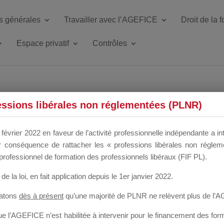
s générales
Travailler avec l’AGEFICE
Droit de la 
Espace privatif
Contrôles
ETTE DU DIR
essions libérales non réglementées (PLNR)
février 2022 en faveur de l’activité professionnelle indépendante a in
our conséquence de rattacher les « professions libérales non régl
 a un mois
professionnel de formation des professionnels libéraux (FIF PL).
de la loi
, en fait application depuis le 1er janvier 2022.
tatons
dès à présent
qu’une majorité de PLNR ne relèvent plus de l’
 l’AGEFICE n’est habilitée à intervenir pour le financement des forma