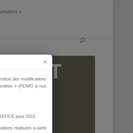
formation
IGEANT
troduit des modifications
ementées » (PLNR) à nos
AGEFICE pour 2022.
tions réalisées à partir