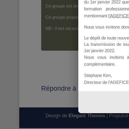
du 1er janvier 2022 que
Ce groupe est destiné aux Organismes de For
formation professio
mentionnant
l’AGEFICE
Ce groupe propose un forum dédié au support
Nous vous invitons donc 
NB : Il est nécessaire d’être
inscrit(e)
pour p
Le dépôt de toute nouv
La transmission de to
1er janvier 2022.
Nous vous invitons 
complémentaire.
Stéphane Kirn,
Directeur de l’AGEFICE
Répondre à : demande de pri
Design de
Elegant Themes
| Propulsé