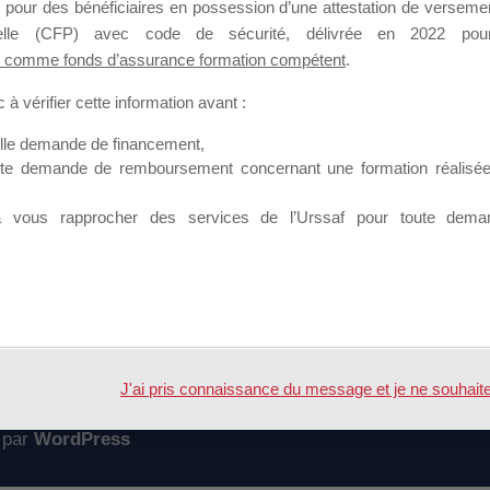
 pour des bénéficiaires en possession d’une attestation de versement
mation qui souhaitent répondre à l’Appel à Propositions Mallette du 
nnelle (CFP) avec code de sécurité, délivrée en 2022 pour
 comme fonds d’assurance formation compétent
.
 sur lequel il est possible de laisser un message ou poser une quest
à vérifier cette information avant :
ouvoir rejoindre ce groupe
elle demande de financement,
ute demande de remboursement concernant une formation réalisée p
à vous rapprocher des services de l’Urssaf pour toute dema
Accueil
Forum
se en charge
J'ai pris connaissance du message et je ne souhaite pl
 par
WordPress