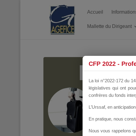
Accueil
Information
Mallette du Dirigeant
MALL
CFP 2022 - Prof
La loi n°2022-172 du 14 
législatives qui ont p
Groupe Public
il y
confrères du fonds inter
L’Urssaf,
en anticipation 
En pratique, nous cons
Nous vous rappelons que