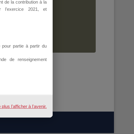
 de la contribution à la
Dirigeant.
 l’exercice 2021, et
ion.
our partie à partir du
nde de renseignement
us l'afficher à l'avenir.