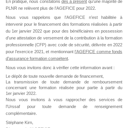
En pratique, nous constatons
dès à présent
qu’une majorité de
il y a un mois
PLNR ne relèvent plus de l’AGEFICE pour 2022.
Nous vous rappelons que l’AGEFICE n’est habilitée à
intervenir pour le financement des formations réalisées à partir
du 1er janvier 2022 que pour des bénéficiaires en possession
d’une attestation de versement de la contribution à la formation
professionnelle (CFP) avec code de sécurité, délivrée en 2022
Ce groupe est destiné aux Organismes de
pour l’exercice 2021, et mentionnant
l’AGEFICE comme fonds
Formation qui souhaitent répondre à l’Appel à
d’assurance formation compétent
.
Propositions Mallette du Dirigeant.
Nous vous invitons donc à vérifier cette information avant :
Ce groupe propose un forum dédié au support
Le dépôt de toute nouvelle demande de financement,
sur lequel il est possible de laisser un message
La transmission de toute demande de remboursement
ou poser une question.
concernant une formation réalisée pour partie à partir du
1er janvier 2022.
NB : Il est nécessaire d’être
inscrit(e)
pour
Nous vous invitons à vous rapprocher des services de
pouvoir rejoindre ce groupe
l’Urssaf pour toute demande de renseignement
complémentaire.
Stéphane Kirn,