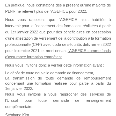
En pratique, nous constatons
dès à présent
qu’une majorité de
il y a un mois
PLNR ne relèvent plus de l’AGEFICE pour 2022.
Nous vous rappelons que l’AGEFICE n’est habilitée à
intervenir pour le financement des formations réalisées à partir
du 1er janvier 2022 que pour des bénéficiaires en possession
d’une attestation de versement de la contribution à la formation
Ce groupe est destiné aux Organismes de
professionnelle (CFP) avec code de sécurité, délivrée en 2022
Formation qui souhaitent répondre à l’Appel à
pour l’exercice 2021, et mentionnant
l’AGEFICE comme fonds
Propositions Mallette du Dirigeant.
d’assurance formation compétent
.
Nous vous invitons donc à vérifier cette information avant :
Ce groupe propose un forum dédié au support
sur lequel il est possible de laisser un message
Le dépôt de toute nouvelle demande de financement,
ou poser une question.
La transmission de toute demande de remboursement
concernant une formation réalisée pour partie à partir du
NB : Il est nécessaire d’être
inscrit(e)
pour
1er janvier 2022.
pouvoir rejoindre ce groupe
Nous vous invitons à vous rapprocher des services de
l’Urssaf pour toute demande de renseignement
complémentaire.
Stéphane Kirn,