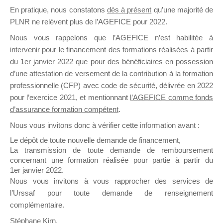
En pratique, nous constatons
dès à présent
qu’une majorité de
il y a un mois
PLNR ne relèvent plus de l’AGEFICE pour 2022.
Nous vous rappelons que l’AGEFICE n’est habilitée à
intervenir pour le financement des formations réalisées à partir
du 1er janvier 2022 que pour des bénéficiaires en possession
d’une attestation de versement de la contribution à la formation
Ce groupe est destiné aux Organismes de
professionnelle (CFP) avec code de sécurité, délivrée en 2022
Formation qui souhaitent répondre à l’Appel à
pour l’exercice 2021, et mentionnant
l’AGEFICE comme fonds
Propositions Mallette du Dirigeant.
d’assurance formation compétent
.
Nous vous invitons donc à vérifier cette information avant :
Ce groupe propose un forum dédié au support
sur lequel il est possible de laisser un message
Le dépôt de toute nouvelle demande de financement,
ou poser une question.
La transmission de toute demande de remboursement
concernant une formation réalisée pour partie à partir du
NB : Il est nécessaire d’être
inscrit(e)
pour
1er janvier 2022.
pouvoir rejoindre ce groupe
Nous vous invitons à vous rapprocher des services de
l’Urssaf pour toute demande de renseignement
complémentaire.
Stéphane Kirn,