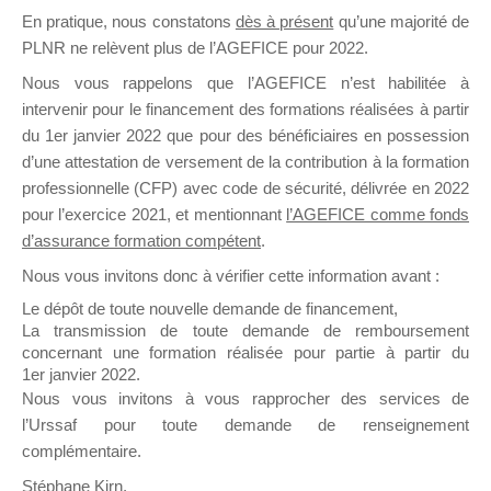
En pratique, nous constatons
dès à présent
qu’une majorité de
il y a un mois
PLNR ne relèvent plus de l’AGEFICE pour 2022.
Nous vous rappelons que l’AGEFICE n’est habilitée à
intervenir pour le financement des formations réalisées à partir
du 1er janvier 2022 que pour des bénéficiaires en possession
d’une attestation de versement de la contribution à la formation
Ce groupe est destiné aux Organismes de
professionnelle (CFP) avec code de sécurité, délivrée en 2022
Formation qui souhaitent répondre à l’Appel à
pour l’exercice 2021, et mentionnant
l’AGEFICE comme fonds
Propositions Mallette du Dirigeant.
d’assurance formation compétent
.
Nous vous invitons donc à vérifier cette information avant :
Ce groupe propose un forum dédié au support
sur lequel il est possible de laisser un message
Le dépôt de toute nouvelle demande de financement,
ou poser une question.
La transmission de toute demande de remboursement
concernant une formation réalisée pour partie à partir du
NB : Il est nécessaire d’être
inscrit(e)
pour
1er janvier 2022.
pouvoir rejoindre ce groupe
Nous vous invitons à vous rapprocher des services de
l’Urssaf pour toute demande de renseignement
complémentaire.
Stéphane Kirn,