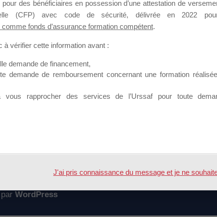
 pour des bénéficiaires en possession d’une attestation de versement
mation qui souhaitent répondre à l’Appel à Propositions Mallette du 
nnelle (CFP) avec code de sécurité, délivrée en 2022 pour
 comme fonds d’assurance formation compétent
.
 sur lequel il est possible de laisser un message ou poser une quest
à vérifier cette information avant :
ouvoir rejoindre ce groupe
elle demande de financement,
ute demande de remboursement concernant une formation réalisée p
à vous rapprocher des services de l’Urssaf pour toute dema
Accueil
Forum
geant 2017
J'ai pris connaissance du message et je ne souhaite pl
 par
WordPress