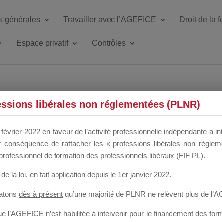
s générales
Travailler avec l’AGEFICE
Droit de la 
Espace privatif
Contrôles
ETTE DU DIR
essions libérales non réglementées (PLNR)
février 2022 en faveur de l’activité professionnelle indépendante a in
our conséquence de rattacher les « professions libérales non régl
 a un mois
professionnel de formation des professionnels libéraux (FIF PL).
de la loi
, en fait application depuis le 1er janvier 2022.
tatons
dès à présent
qu’une majorité de PLNR ne relèvent plus de l’
 l’AGEFICE n’est habilitée à intervenir pour le financement des forma