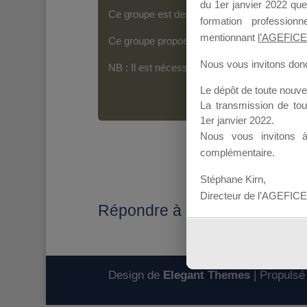
du 1er janvier 2022 que
Ce groupe est destiné aux Organismes de For
formation professio
mentionnant
l’AGEFICE
Ce groupe propose un forum dédié au support
Nous vous invitons donc 
NB : Il est nécessaire d’être
inscrit(e)
pour p
Le dépôt de toute nouv
La transmission de to
1er janvier 2022.
Nous vous invitons 
complémentaire.
Stéphane Kirn,
Directeur de l’AGEFICE
Répondre à : Mallette du diri
Design de
Elegant Themes
| Propulsé