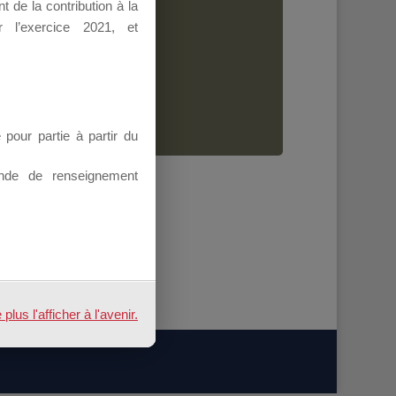
 de la contribution à la
Dirigeant.
 l’exercice 2021, et
ion.
our partie à partir du
nde de renseignement
us l'afficher à l'avenir.