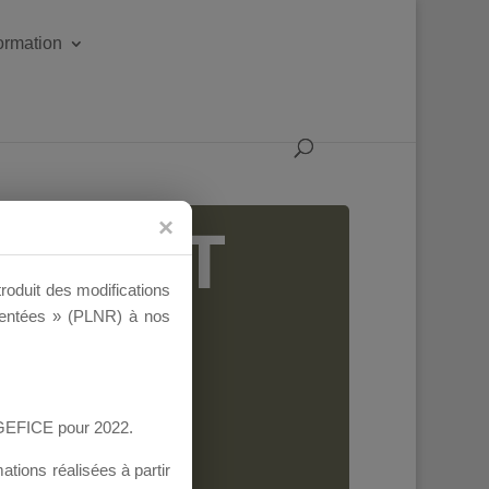
formation
IGEANT
troduit des modifications
ementées » (PLNR) à nos
AGEFICE pour 2022.
tions réalisées à partir