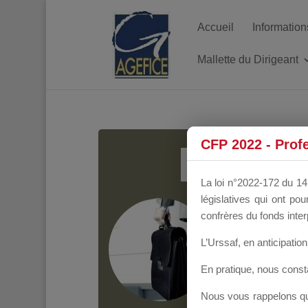
Accueil
Information
Mallette du Dirigeant
MALL
CFP 2022 - Prof
La loi n°2022-172 du 14 
législatives qui ont p
Groupe Public
il y
confrères du fonds inter
L’Urssaf,
en anticipation 
En pratique, nous cons
Nous vous rappelons que