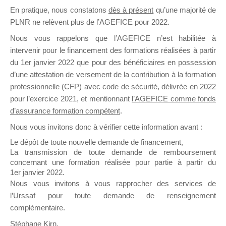
En pratique, nous constatons
dès à présent
qu’une majorité de
il y a un mois
PLNR ne relèvent plus de l’AGEFICE pour 2022.
Nous vous rappelons que l’AGEFICE n’est habilitée à
intervenir pour le financement des formations réalisées à partir
du 1er janvier 2022 que pour des bénéficiaires en possession
d’une attestation de versement de la contribution à la formation
Ce groupe est destiné aux Organismes de
professionnelle (CFP) avec code de sécurité, délivrée en 2022
Formation qui souhaitent répondre à l’Appel à
pour l’exercice 2021, et mentionnant
l’AGEFICE comme fonds
Propositions Mallette du Dirigeant.
d’assurance formation compétent
.
Nous vous invitons donc à vérifier cette information avant :
Ce groupe propose un forum dédié au support
sur lequel il est possible de laisser un message
Le dépôt de toute nouvelle demande de financement,
ou poser une question.
La transmission de toute demande de remboursement
concernant une formation réalisée pour partie à partir du
NB : Il est nécessaire d’être
inscrit(e)
pour
1er janvier 2022.
pouvoir rejoindre ce groupe
Nous vous invitons à vous rapprocher des services de
l’Urssaf pour toute demande de renseignement
complémentaire.
Stéphane Kirn,