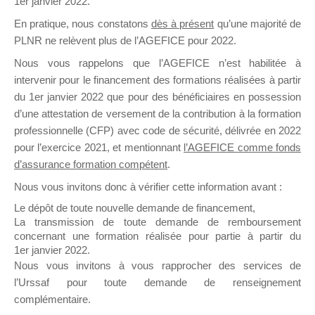
1er janvier 2022.
il y a un mois
En pratique, nous constatons
dès à présent
qu’une majorité de
PLNR ne relèvent plus de l’AGEFICE pour 2022.
Nous vous rappelons que l’AGEFICE n’est habilitée à
intervenir pour le financement des formations réalisées à partir
du 1er janvier 2022 que pour des bénéficiaires en possession
d’une attestation de versement de la contribution à la formation
Ce groupe est destiné aux Organismes de
professionnelle (CFP) avec code de sécurité, délivrée en 2022
Formation qui souhaitent répondre à l’Appel à
pour l’exercice 2021, et mentionnant
l’AGEFICE comme fonds
Propositions Mallette du Dirigeant.
d’assurance formation compétent
.
Ce groupe propose un forum dédié au support
Nous vous invitons donc à vérifier cette information avant :
sur lequel il est possible de laisser un message
Le dépôt de toute nouvelle demande de financement,
ou poser une question.
La transmission de toute demande de remboursement
concernant une formation réalisée pour partie à partir du
NB : Il est nécessaire d’être
inscrit(e)
pour
1er janvier 2022.
pouvoir rejoindre ce groupe
Nous vous invitons à vous rapprocher des services de
l’Urssaf pour toute demande de renseignement
complémentaire.