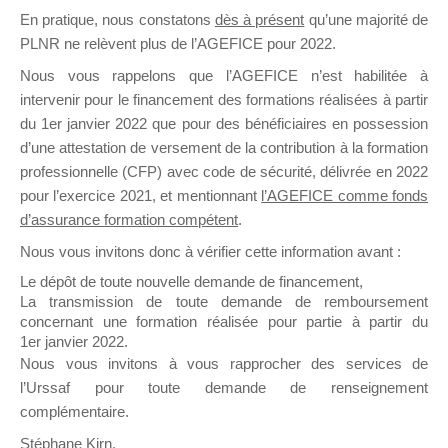
En pratique, nous constatons
dès à présent
qu’une majorité de
il y a un mois
PLNR ne relèvent plus de l’AGEFICE pour 2022.
Nous vous rappelons que l’AGEFICE n’est habilitée à
intervenir pour le financement des formations réalisées à partir
du 1er janvier 2022 que pour des bénéficiaires en possession
d’une attestation de versement de la contribution à la formation
Ce groupe est destiné aux Organismes de
professionnelle (CFP) avec code de sécurité, délivrée en 2022
Formation qui souhaitent répondre à l’Appel à
pour l’exercice 2021, et mentionnant
l’AGEFICE comme fonds
Propositions Mallette du Dirigeant.
d’assurance formation compétent
.
Nous vous invitons donc à vérifier cette information avant :
Ce groupe propose un forum dédié au support
sur lequel il est possible de laisser un message
Le dépôt de toute nouvelle demande de financement,
ou poser une question.
La transmission de toute demande de remboursement
concernant une formation réalisée pour partie à partir du
NB : Il est nécessaire d’être
inscrit(e)
pour
1er janvier 2022.
pouvoir rejoindre ce groupe
Nous vous invitons à vous rapprocher des services de
l’Urssaf pour toute demande de renseignement
complémentaire.
Stéphane Kirn,