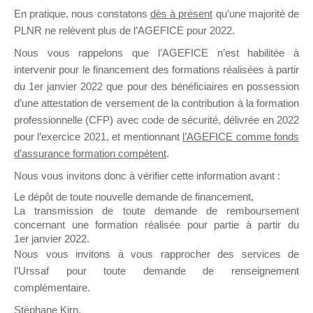
En pratique, nous constatons
dès à présent
qu’une majorité de
il y a un mois
PLNR ne relèvent plus de l’AGEFICE pour 2022.
Nous vous rappelons que l’AGEFICE n’est habilitée à
intervenir pour le financement des formations réalisées à partir
du 1er janvier 2022 que pour des bénéficiaires en possession
d’une attestation de versement de la contribution à la formation
Ce groupe est destiné aux Organismes de
professionnelle (CFP) avec code de sécurité, délivrée en 2022
Formation qui souhaitent répondre à l’Appel à
pour l’exercice 2021, et mentionnant
l’AGEFICE comme fonds
Propositions Mallette du Dirigeant.
d’assurance formation compétent
.
Nous vous invitons donc à vérifier cette information avant :
Ce groupe propose un forum dédié au support
sur lequel il est possible de laisser un message
Le dépôt de toute nouvelle demande de financement,
ou poser une question.
La transmission de toute demande de remboursement
concernant une formation réalisée pour partie à partir du
NB : Il est nécessaire d’être
inscrit(e)
pour
1er janvier 2022.
pouvoir rejoindre ce groupe
Nous vous invitons à vous rapprocher des services de
l’Urssaf pour toute demande de renseignement
complémentaire.
Stéphane Kirn,