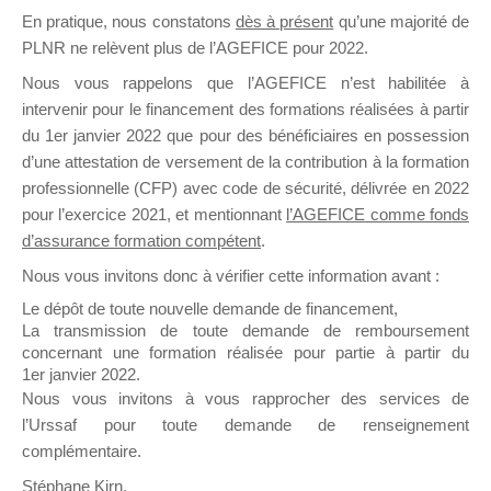
En pratique, nous constatons
dès à présent
qu’une majorité de
il y a un mois
PLNR ne relèvent plus de l’AGEFICE pour 2022.
Nous vous rappelons que l’AGEFICE n’est habilitée à
intervenir pour le financement des formations réalisées à partir
du 1er janvier 2022 que pour des bénéficiaires en possession
d’une attestation de versement de la contribution à la formation
Ce groupe est destiné aux Organismes de
professionnelle (CFP) avec code de sécurité, délivrée en 2022
Formation qui souhaitent répondre à l’Appel à
pour l’exercice 2021, et mentionnant
l’AGEFICE comme fonds
Propositions Mallette du Dirigeant.
d’assurance formation compétent
.
Nous vous invitons donc à vérifier cette information avant :
Ce groupe propose un forum dédié au support
sur lequel il est possible de laisser un message
Le dépôt de toute nouvelle demande de financement,
ou poser une question.
La transmission de toute demande de remboursement
concernant une formation réalisée pour partie à partir du
NB : Il est nécessaire d’être
inscrit(e)
pour
1er janvier 2022.
pouvoir rejoindre ce groupe
Nous vous invitons à vous rapprocher des services de
l’Urssaf pour toute demande de renseignement
complémentaire.
Stéphane Kirn,