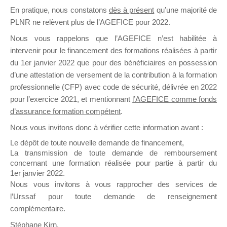
En pratique, nous constatons
dès à présent
qu’une majorité de
il y a un mois
PLNR ne relèvent plus de l’AGEFICE pour 2022.
Nous vous rappelons que l’AGEFICE n’est habilitée à
intervenir pour le financement des formations réalisées à partir
du 1er janvier 2022 que pour des bénéficiaires en possession
d’une attestation de versement de la contribution à la formation
Ce groupe est destiné aux Organismes de
professionnelle (CFP) avec code de sécurité, délivrée en 2022
Formation qui souhaitent répondre à l’Appel à
pour l’exercice 2021, et mentionnant
l’AGEFICE comme fonds
Propositions Mallette du Dirigeant.
d’assurance formation compétent
.
Nous vous invitons donc à vérifier cette information avant :
Ce groupe propose un forum dédié au support
sur lequel il est possible de laisser un message
Le dépôt de toute nouvelle demande de financement,
ou poser une question.
La transmission de toute demande de remboursement
concernant une formation réalisée pour partie à partir du
NB : Il est nécessaire d’être
inscrit(e)
pour
1er janvier 2022.
pouvoir rejoindre ce groupe
Nous vous invitons à vous rapprocher des services de
l’Urssaf pour toute demande de renseignement
complémentaire.
Stéphane Kirn,