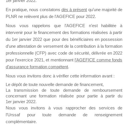
1er janvier 2022.
il y a un mois
En pratique, nous constatons
dès à présent
qu’une majorité de
PLNR ne relèvent plus de l’AGEFICE pour 2022.
Nous vous rappelons que l’AGEFICE n’est habilitée à
intervenir pour le financement des formations réalisées à partir
du 1er janvier 2022 que pour des bénéficiaires en possession
d’une attestation de versement de la contribution à la formation
Ce groupe est destiné aux Organismes de
professionnelle (CFP) avec code de sécurité, délivrée en 2022
Formation qui souhaitent répondre à l’Appel à
pour l’exercice 2021, et mentionnant
l’AGEFICE comme fonds
Propositions Mallette du Dirigeant.
d’assurance formation compétent
.
Ce groupe propose un forum dédié au support
Nous vous invitons donc à vérifier cette information avant :
sur lequel il est possible de laisser un message
Le dépôt de toute nouvelle demande de financement,
ou poser une question.
La transmission de toute demande de remboursement
concernant une formation réalisée pour partie à partir du
NB : Il est nécessaire d’être
inscrit(e)
pour
1er janvier 2022.
pouvoir rejoindre ce groupe
Nous vous invitons à vous rapprocher des services de
l’Urssaf pour toute demande de renseignement
complémentaire.