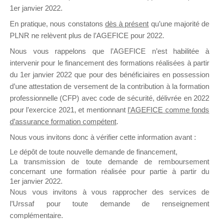
1er janvier 2022.
il y a un mois
En pratique, nous constatons
dès à présent
qu’une majorité de
PLNR ne relèvent plus de l’AGEFICE pour 2022.
Nous vous rappelons que l’AGEFICE n’est habilitée à
intervenir pour le financement des formations réalisées à partir
du 1er janvier 2022 que pour des bénéficiaires en possession
Ce groupe est destiné aux Organismes de
d’une attestation de versement de la contribution à la formation
Formation qui souhaitent répondre à l’Appel à
professionnelle (CFP) avec code de sécurité, délivrée en 2022
Propositions Mallette du Dirigeant.
pour l’exercice 2021, et mentionnant
l’AGEFICE comme fonds
d’assurance formation compétent
.
Ce groupe propose un forum dédié au support
sur lequel il est possible de laisser un message
Nous vous invitons donc à vérifier cette information avant :
ou poser une question.
Le dépôt de toute nouvelle demande de financement,
La transmission de toute demande de remboursement
NB : Il est nécessaire d’être
inscrit(e)
pour
concernant une formation réalisée pour partie à partir du
pouvoir rejoindre ce groupe
1er janvier 2022.
Nous vous invitons à vous rapprocher des services de
l’Urssaf pour toute demande de renseignement
complémentaire.