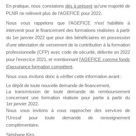
En pratique, nous constatons
dès à présent
qu’une majorité de
il y a un mois
PLNR ne relèvent plus de l’AGEFICE pour 2022.
Nous vous rappelons que l’AGEFICE n’est habilitée à
intervenir pour le financement des formations réalisées à partir
du 1er janvier 2022 que pour des bénéficiaires en possession
d’une attestation de versement de la contribution à la formation
Ce groupe est destiné aux Organismes de
professionnelle (CFP) avec code de sécurité, délivrée en 2022
Formation qui souhaitent répondre à l’Appel à
pour l’exercice 2021, et mentionnant
l’AGEFICE comme fonds
Propositions Mallette du Dirigeant.
d’assurance formation compétent
.
Nous vous invitons donc à vérifier cette information avant :
Ce groupe propose un forum dédié au support
sur lequel il est possible de laisser un message
Le dépôt de toute nouvelle demande de financement,
ou poser une question.
La transmission de toute demande de remboursement
concernant une formation réalisée pour partie à partir du
NB : Il est nécessaire d’être
inscrit(e)
pour
1er janvier 2022.
pouvoir rejoindre ce groupe
Nous vous invitons à vous rapprocher des services de
l’Urssaf pour toute demande de renseignement
complémentaire.
Stéphane Kirn,