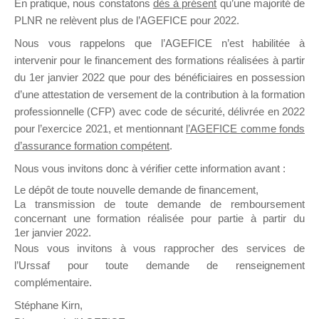
En pratique, nous constatons
dès à présent
qu’une majorité de
il y a un mois
PLNR ne relèvent plus de l’AGEFICE pour 2022.
Nous vous rappelons que l’AGEFICE n’est habilitée à
intervenir pour le financement des formations réalisées à partir
du 1er janvier 2022 que pour des bénéficiaires en possession
d’une attestation de versement de la contribution à la formation
professionnelle (CFP) avec code de sécurité, délivrée en 2022
Ce groupe est destiné aux Organismes de
pour l’exercice 2021, et mentionnant
l’AGEFICE comme fonds
Formation qui souhaitent répondre à l’Appel à
d’assurance formation compétent
.
Propositions Mallette du Dirigeant.
Nous vous invitons donc à vérifier cette information avant :
Ce groupe propose un forum dédié au support
Le dépôt de toute nouvelle demande de financement,
sur lequel il est possible de laisser un message
La transmission de toute demande de remboursement
ou poser une question.
concernant une formation réalisée pour partie à partir du
1er janvier 2022.
NB : Il est nécessaire d’être
inscrit(e)
pour
Nous vous invitons à vous rapprocher des services de
pouvoir rejoindre ce groupe
l’Urssaf pour toute demande de renseignement
complémentaire.
Stéphane Kirn,