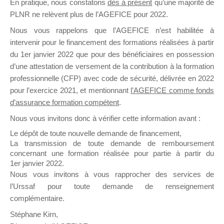
En pratique, nous constatons
dès à présent
qu’une majorité de
il y a un mois
PLNR ne relèvent plus de l’AGEFICE pour 2022.
Nous vous rappelons que l’AGEFICE n’est habilitée à
intervenir pour le financement des formations réalisées à partir
du 1er janvier 2022 que pour des bénéficiaires en possession
d’une attestation de versement de la contribution à la formation
professionnelle (CFP) avec code de sécurité, délivrée en 2022
Ce groupe est destiné aux Organismes de
pour l’exercice 2021, et mentionnant
l’AGEFICE comme fonds
Formation qui souhaitent répondre à l’Appel à
d’assurance formation compétent
.
Propositions Mallette du Dirigeant.
Nous vous invitons donc à vérifier cette information avant :
Ce groupe propose un forum dédié au support
Le dépôt de toute nouvelle demande de financement,
sur lequel il est possible de laisser un message
La transmission de toute demande de remboursement
ou poser une question.
concernant une formation réalisée pour partie à partir du
1er janvier 2022.
NB : Il est nécessaire d’être
inscrit(e)
pour
Nous vous invitons à vous rapprocher des services de
pouvoir rejoindre ce groupe
l’Urssaf pour toute demande de renseignement
complémentaire.
Stéphane Kirn,