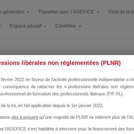
s générales
Travailler avec l’AGEFICE
Droit de la 
Espace privatif
Contrôles
ETTE DU DIR
essions libérales non réglementées (PLNR)
février 2022 en faveur de l’activité professionnelle indépendante a in
our conséquence de rattacher les « professions libérales non régl
 a un mois
professionnel de formation des professionnels libéraux (FIF PL).
de la loi
, en fait application depuis le 1er janvier 2022.
tatons
dès à présent
qu’une majorité de PLNR ne relèvent plus de l’
 l’AGEFICE n’est habilitée à intervenir pour le financement des forma