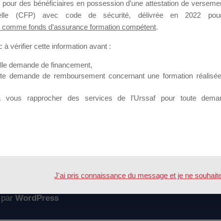
 pour des bénéficiaires en possession d’une attestation de versement
mation qui souhaitent répondre à l’Appel à Propositions Mallette du 
nnelle (CFP) avec code de sécurité, délivrée en 2022 pour
 comme fonds d’assurance formation compétent
.
 sur lequel il est possible de laisser un message ou poser une quest
à vérifier cette information avant :
ouvoir rejoindre ce groupe
elle demande de financement,
ute demande de remboursement concernant une formation réalisée p
à vous rapprocher des services de l’Urssaf pour toute dema
Accueil
Forum
te du dirigeant
J'ai pris connaissance du message et je ne souhaite pl
 par
WordPress