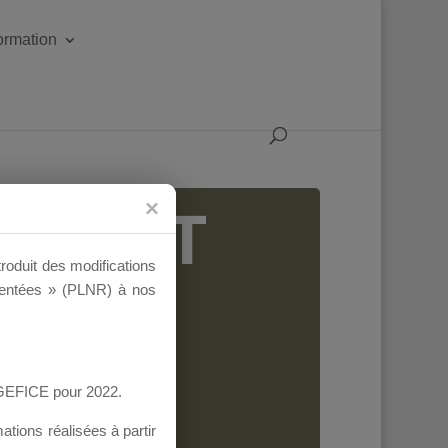
formation
IGEANT
troduit des modifications
ementées » (PLNR) à nos
AGEFICE pour 2022.
tions réalisées à partir