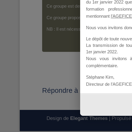
du 1er janvier 2022 que
Ce groupe est destiné aux Organismes de For
formation professio
mentionnant
l’AGEFICE
Ce groupe propose un forum dédié au support
Nous vous invitons donc 
NB : Il est nécessaire d’être
inscrit(e)
pour p
Le dépôt de toute nouv
La transmission de to
1er janvier 2022.
Nous vous invitons 
complémentaire.
Stéphane Kirn,
Directeur de l’AGEFICE
Répondre à : Inscription malet
Design de
Elegant Themes
| Propulsé