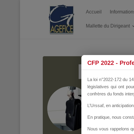
Accueil
Information
Mallette du Dirigeant
MALL
CFP 2022 - Prof
La loi n°2022-172 du 14 
législatives qui ont p
Groupe Public
il y
confrères du fonds inter
L’Urssaf,
en anticipation 
En pratique, nous cons
Nous vous rappelons que