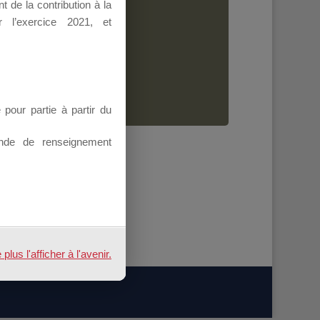
 de la contribution à la
Dirigeant.
 l’exercice 2021, et
ion.
our partie à partir du
nde de renseignement
us l'afficher à l'avenir.