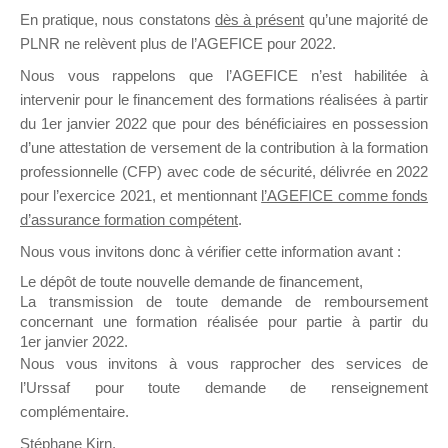
En pratique, nous constatons
dès à présent
qu’une majorité de
il y a un mois
PLNR ne relèvent plus de l’AGEFICE pour 2022.
Nous vous rappelons que l’AGEFICE n’est habilitée à
intervenir pour le financement des formations réalisées à partir
du 1er janvier 2022 que pour des bénéficiaires en possession
d’une attestation de versement de la contribution à la formation
Ce groupe est destiné aux Organismes de
professionnelle (CFP) avec code de sécurité, délivrée en 2022
Formation qui souhaitent répondre à l’Appel à
pour l’exercice 2021, et mentionnant
l’AGEFICE comme fonds
Propositions Mallette du Dirigeant.
d’assurance formation compétent
.
Nous vous invitons donc à vérifier cette information avant :
Ce groupe propose un forum dédié au support
sur lequel il est possible de laisser un message
Le dépôt de toute nouvelle demande de financement,
ou poser une question.
La transmission de toute demande de remboursement
concernant une formation réalisée pour partie à partir du
NB : Il est nécessaire d’être
inscrit(e)
pour
1er janvier 2022.
pouvoir rejoindre ce groupe
Nous vous invitons à vous rapprocher des services de
l’Urssaf pour toute demande de renseignement
complémentaire.
Stéphane Kirn,