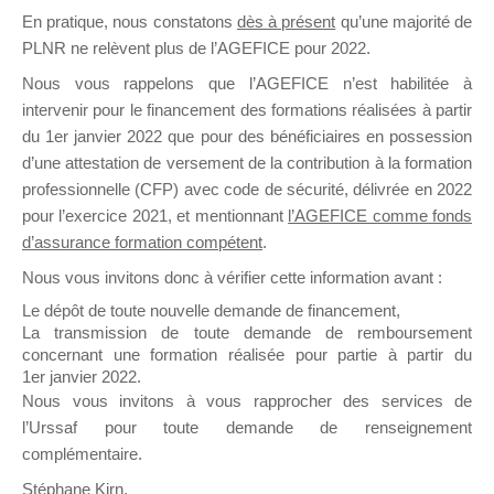
En pratique, nous constatons
dès à présent
qu’une majorité de
il y a un mois
PLNR ne relèvent plus de l’AGEFICE pour 2022.
Nous vous rappelons que l’AGEFICE n’est habilitée à
intervenir pour le financement des formations réalisées à partir
du 1er janvier 2022 que pour des bénéficiaires en possession
d’une attestation de versement de la contribution à la formation
Ce groupe est destiné aux Organismes de
professionnelle (CFP) avec code de sécurité, délivrée en 2022
Formation qui souhaitent répondre à l’Appel à
pour l’exercice 2021, et mentionnant
l’AGEFICE comme fonds
Propositions Mallette du Dirigeant.
d’assurance formation compétent
.
Nous vous invitons donc à vérifier cette information avant :
Ce groupe propose un forum dédié au support
sur lequel il est possible de laisser un message
Le dépôt de toute nouvelle demande de financement,
ou poser une question.
La transmission de toute demande de remboursement
concernant une formation réalisée pour partie à partir du
NB : Il est nécessaire d’être
inscrit(e)
pour
1er janvier 2022.
pouvoir rejoindre ce groupe
Nous vous invitons à vous rapprocher des services de
l’Urssaf pour toute demande de renseignement
complémentaire.
Stéphane Kirn,