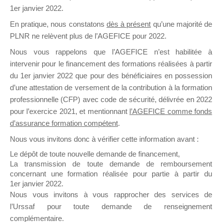
1er janvier 2022.
il y a un mois
En pratique, nous constatons
dès à présent
qu’une majorité de
PLNR ne relèvent plus de l’AGEFICE pour 2022.
Nous vous rappelons que l’AGEFICE n’est habilitée à
intervenir pour le financement des formations réalisées à partir
du 1er janvier 2022 que pour des bénéficiaires en possession
Ce groupe est destiné aux Organismes de
d’une attestation de versement de la contribution à la formation
Formation qui souhaitent répondre à l’Appel à
professionnelle (CFP) avec code de sécurité, délivrée en 2022
Propositions Mallette du Dirigeant.
pour l’exercice 2021, et mentionnant
l’AGEFICE comme fonds
d’assurance formation compétent
.
Ce groupe propose un forum dédié au support
sur lequel il est possible de laisser un message
Nous vous invitons donc à vérifier cette information avant :
ou poser une question.
Le dépôt de toute nouvelle demande de financement,
La transmission de toute demande de remboursement
NB : Il est nécessaire d’être
inscrit(e)
pour
concernant une formation réalisée pour partie à partir du
pouvoir rejoindre ce groupe
1er janvier 2022.
Nous vous invitons à vous rapprocher des services de
l’Urssaf pour toute demande de renseignement
complémentaire.