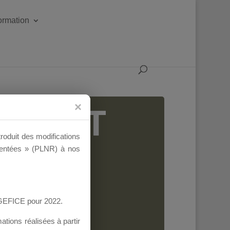
formation
IGEANT
troduit des modifications
ementées » (PLNR) à nos
AGEFICE pour 2022.
tions réalisées à partir