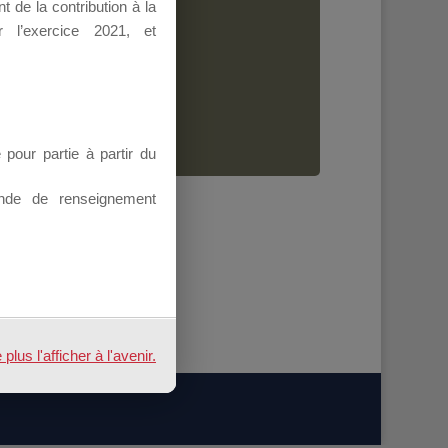
 de la contribution à la
Dirigeant.
 l’exercice 2021, et
ion.
our partie à partir du
nde de renseignement
us l'afficher à l'avenir.