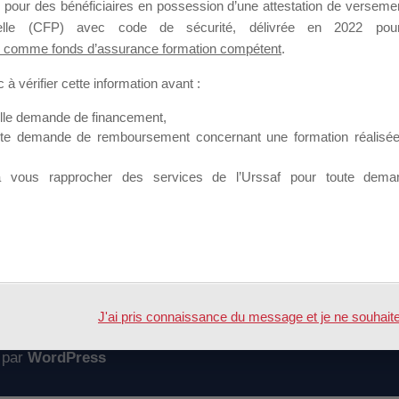
 pour des bénéficiaires en possession d’une attestation de versement
mation qui souhaitent répondre à l’Appel à Propositions Mallette du 
nnelle (CFP) avec code de sécurité, délivrée en 2022 pour
 comme fonds d’assurance formation compétent
.
 sur lequel il est possible de laisser un message ou poser une quest
à vérifier cette information avant :
ouvoir rejoindre ce groupe
elle demande de financement,
ute demande de remboursement concernant une formation réalisée p
à vous rapprocher des services de l’Urssaf pour toute dema
Accueil
Forum
17
J'ai pris connaissance du message et je ne souhaite pl
 par
WordPress