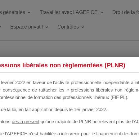
s générales
Travailler avec l’AGEFICE
Droit de la 
Espace privatif
Contrôles
ETTE DU DIR
essions libérales non réglementées (PLNR)
février 2022 en faveur de l’activité professionnelle indépendante a in
our conséquence de rattacher les « professions libérales non régl
 a un mois
professionnel de formation des professionnels libéraux (FIF PL).
de la loi
, en fait application depuis le 1er janvier 2022.
tatons
dès à présent
qu’une majorité de PLNR ne relèvent plus de l’
 l’AGEFICE n’est habilitée à intervenir pour le financement des forma