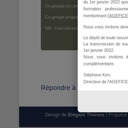
du 1er janvier 2022 que
Ce groupe est destiné aux Organismes de For
formation professio
mentionnant
l’AGEFICE
Ce groupe propose un forum dédié au support
Nous vous invitons donc 
NB : Il est nécessaire d’être
inscrit(e)
pour p
Le dépôt de toute nouv
La transmission de to
1er janvier 2022.
Nous vous invitons 
complémentaire.
Stéphane Kirn,
Directeur de l’AGEFICE
Répondre à : Candidature 20
Design de
Elegant Themes
| Propulsé