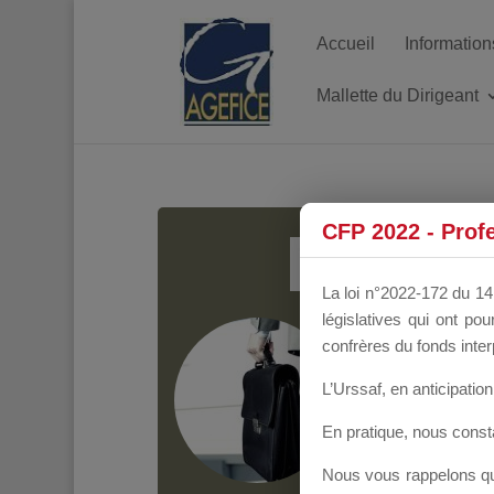
Accueil
Information
Mallette du Dirigeant
MALL
CFP 2022 - Prof
La loi n°2022-172 du 14 
législatives qui ont p
Groupe Public
il y
confrères du fonds inter
L’Urssaf,
en anticipation 
En pratique, nous cons
Nous vous rappelons que