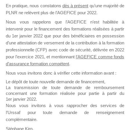
En pratique, nous constatons
dès à présent
qu’une majorité de
il y a un mois
PLNR ne relèvent plus de l’AGEFICE pour 2022.
Nous vous rappelons que l’AGEFICE n’est habilitée à
intervenir pour le financement des formations réalisées à partir
du 1er janvier 2022 que pour des bénéficiaires en possession
d’une attestation de versement de la contribution à la formation
Ce groupe est destiné aux Organismes de
professionnelle (CFP) avec code de sécurité, délivrée en 2022
Formation qui souhaitent répondre à l’Appel à
pour l’exercice 2021, et mentionnant
l’AGEFICE comme fonds
Propositions Mallette du Dirigeant.
d’assurance formation compétent
.
Nous vous invitons donc à vérifier cette information avant :
Ce groupe propose un forum dédié au support
sur lequel il est possible de laisser un message
Le dépôt de toute nouvelle demande de financement,
ou poser une question.
La transmission de toute demande de remboursement
concernant une formation réalisée pour partie à partir du
NB : Il est nécessaire d’être
inscrit(e)
pour
1er janvier 2022.
pouvoir rejoindre ce groupe
Nous vous invitons à vous rapprocher des services de
l’Urssaf pour toute demande de renseignement
complémentaire.
Stéphane Kirn,