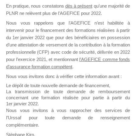
En pratique, nous constatons
dès à présent
qu’une majorité de
il y a un mois
PLNR ne relèvent plus de l’AGEFICE pour 2022.
Nous vous rappelons que l’AGEFICE n’est habilitée à
intervenir pour le financement des formations réalisées à partir
du 1er janvier 2022 que pour des bénéficiaires en possession
d’une attestation de versement de la contribution à la formation
Ce groupe est destiné aux Organismes de
professionnelle (CFP) avec code de sécurité, délivrée en 2022
Formation qui souhaitent répondre à l’Appel à
pour l’exercice 2021, et mentionnant
l’AGEFICE comme fonds
Propositions Mallette du Dirigeant.
d’assurance formation compétent
.
Nous vous invitons donc à vérifier cette information avant :
Ce groupe propose un forum dédié au support
sur lequel il est possible de laisser un message
Le dépôt de toute nouvelle demande de financement,
ou poser une question.
La transmission de toute demande de remboursement
concernant une formation réalisée pour partie à partir du
NB : Il est nécessaire d’être
inscrit(e)
pour
1er janvier 2022.
pouvoir rejoindre ce groupe
Nous vous invitons à vous rapprocher des services de
l’Urssaf pour toute demande de renseignement
complémentaire.
Stéphane Kirn,