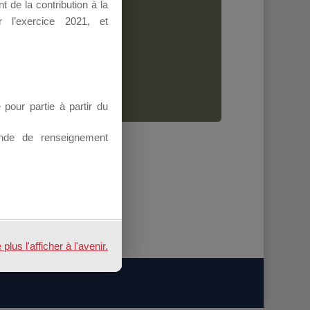
 de la contribution à la
Dirigeant.
 l’exercice 2021, et
ion.
our partie à partir du
nde de renseignement
us l'afficher à l'avenir.