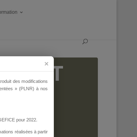
formation
IGEANT
troduit des modifications
ementées » (PLNR) à nos
AGEFICE pour 2022.
tions réalisées à partir