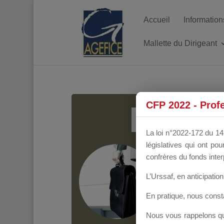
Accueil
Information
Mallette du Dirigeant
MALL
CFP 2022 - Prof
La loi n°2022-172 du 14 
législatives qui ont p
Groupe Public
il y
confrères du fonds inter
L’Urssaf,
en anticipation 
En pratique, nous cons
Nous vous rappelons que