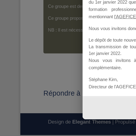
du 1er janvier 2022 que
Ce groupe est destiné aux Organismes de For
formation professio
mentionnant
l’AGEFICE
Ce groupe propose un forum dédié au support
Nous vous invitons donc 
NB : Il est nécessaire d’être
inscrit(e)
pour p
Le dépôt de toute nouv
La transmission de to
1er janvier 2022.
Nous vous invitons 
complémentaire.
Stéphane Kirn,
Directeur de l’AGEFICE
Répondre à : Année de créati
Design de
Elegant Themes
| Propulsé