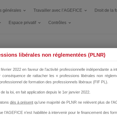
s générales
Travailler avec l’AGEFICE
Droit de la 
Espace privatif
Contrôles
ETTE DU DIR
essions libérales non réglementées (PLNR)
février 2022 en faveur de l’activité professionnelle indépendante a in
our conséquence de rattacher les « professions libérales non régl
 a un mois
professionnel de formation des professionnels libéraux (FIF PL).
de la loi
, en fait application depuis le 1er janvier 2022.
tatons
dès à présent
qu’une majorité de PLNR ne relèvent plus de l’
 l’AGEFICE n’est habilitée à intervenir pour le financement des forma