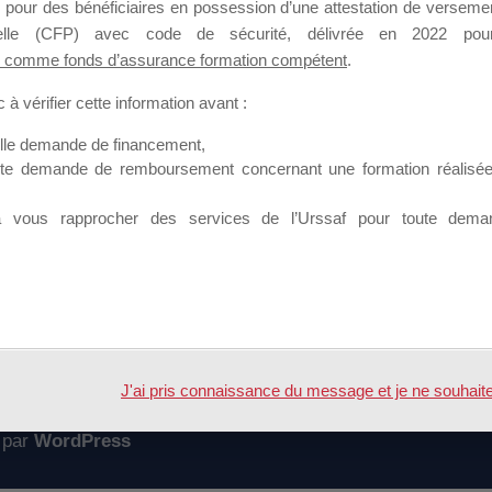
 pour des bénéficiaires en possession d’une attestation de versement
mation qui souhaitent répondre à l’Appel à Propositions Mallette du 
nnelle (CFP) avec code de sécurité, délivrée en 2022 pour
 comme fonds d’assurance formation compétent
.
 sur lequel il est possible de laisser un message ou poser une quest
à vérifier cette information avant :
ouvoir rejoindre ce groupe
elle demande de financement,
ute demande de remboursement concernant une formation réalisée p
à vous rapprocher des services de l’Urssaf pour toute dema
Accueil
Forum
on de l'OF
J'ai pris connaissance du message et je ne souhaite pl
 par
WordPress