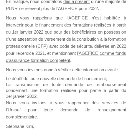
En pratique, nous constatons
dès à présent
qu’une majorité de
il y a un mois
PLNR ne relèvent plus de l’AGEFICE pour 2022.
Nous vous rappelons que l’AGEFICE n’est habilitée à
intervenir pour le financement des formations réalisées à partir
du 1er janvier 2022 que pour des bénéficiaires en possession
d’une attestation de versement de la contribution à la formation
professionnelle (CFP) avec code de sécurité, délivrée en 2022
Ce groupe est destiné aux Organismes de
pour l’exercice 2021, et mentionnant
l’AGEFICE comme fonds
Formation qui souhaitent répondre à l’Appel à
d’assurance formation compétent
.
Propositions Mallette du Dirigeant.
Nous vous invitons donc à vérifier cette information avant :
Ce groupe propose un forum dédié au support
Le dépôt de toute nouvelle demande de financement,
sur lequel il est possible de laisser un message
La transmission de toute demande de remboursement
ou poser une question.
concernant une formation réalisée pour partie à partir du
1er janvier 2022.
NB : Il est nécessaire d’être
inscrit(e)
pour
Nous vous invitons à vous rapprocher des services de
pouvoir rejoindre ce groupe
l’Urssaf pour toute demande de renseignement
complémentaire.
Stéphane Kirn,