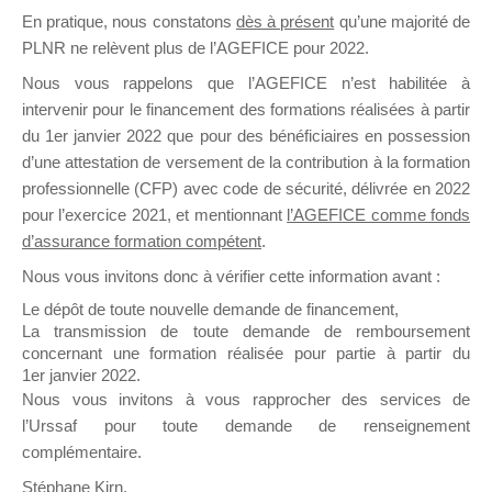
En pratique, nous constatons
dès à présent
qu’une majorité de
il y a un mois
PLNR ne relèvent plus de l’AGEFICE pour 2022.
Nous vous rappelons que l’AGEFICE n’est habilitée à
intervenir pour le financement des formations réalisées à partir
du 1er janvier 2022 que pour des bénéficiaires en possession
d’une attestation de versement de la contribution à la formation
Ce groupe est destiné aux Organismes de
professionnelle (CFP) avec code de sécurité, délivrée en 2022
Formation qui souhaitent répondre à l’Appel à
pour l’exercice 2021, et mentionnant
l’AGEFICE comme fonds
Propositions Mallette du Dirigeant.
d’assurance formation compétent
.
Nous vous invitons donc à vérifier cette information avant :
Ce groupe propose un forum dédié au support
sur lequel il est possible de laisser un message
Le dépôt de toute nouvelle demande de financement,
ou poser une question.
La transmission de toute demande de remboursement
concernant une formation réalisée pour partie à partir du
NB : Il est nécessaire d’être
inscrit(e)
pour
1er janvier 2022.
pouvoir rejoindre ce groupe
Nous vous invitons à vous rapprocher des services de
l’Urssaf pour toute demande de renseignement
complémentaire.
Stéphane Kirn,