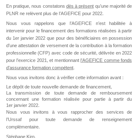
En pratique, nous constatons
dès à présent
qu’une majorité de
il y a un mois
PLNR ne relèvent plus de l’AGEFICE pour 2022.
Nous vous rappelons que l’AGEFICE n’est habilitée à
intervenir pour le financement des formations réalisées à partir
du 1er janvier 2022 que pour des bénéficiaires en possession
d’une attestation de versement de la contribution à la formation
Ce groupe est destiné aux Organismes de
professionnelle (CFP) avec code de sécurité, délivrée en 2022
Formation qui souhaitent répondre à l’Appel à
pour l’exercice 2021, et mentionnant
l’AGEFICE comme fonds
Propositions Mallette du Dirigeant.
d’assurance formation compétent
.
Nous vous invitons donc à vérifier cette information avant :
Ce groupe propose un forum dédié au support
sur lequel il est possible de laisser un message
Le dépôt de toute nouvelle demande de financement,
ou poser une question.
La transmission de toute demande de remboursement
concernant une formation réalisée pour partie à partir du
NB : Il est nécessaire d’être
inscrit(e)
pour
1er janvier 2022.
pouvoir rejoindre ce groupe
Nous vous invitons à vous rapprocher des services de
l’Urssaf pour toute demande de renseignement
complémentaire.
Stéphane Kirn,