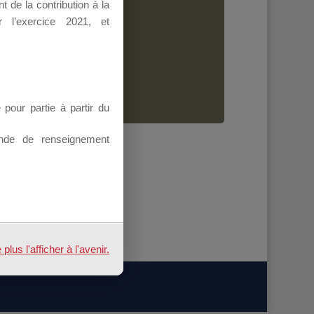
 de la contribution à la
Dirigeant.
 l’exercice 2021, et
ion.
our partie à partir du
nde de renseignement
us l'afficher à l'avenir.