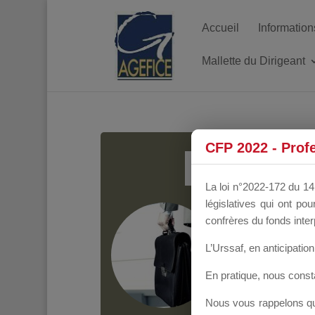
Accueil
Information
Mallette du Dirigeant
MALL
CFP 2022 - Prof
La loi n°2022-172 du 14 
législatives qui ont p
Groupe Public
il y
confrères du fonds inter
L’Urssaf,
en anticipation 
En pratique, nous cons
Nous vous rappelons que