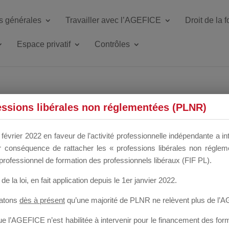
s générales
Travailler avec l’AGEFICE
Droit de la 
Espace privatif
Contrôles
ETTE DU DIR
essions libérales non réglementées (PLNR)
février 2022 en faveur de l’activité professionnelle indépendante a in
our conséquence de rattacher les « professions libérales non régl
 a un mois
professionnel de formation des professionnels libéraux (FIF PL).
de la loi
, en fait application depuis le 1er janvier 2022.
tatons
dès à présent
qu’une majorité de PLNR ne relèvent plus de l’
 l’AGEFICE n’est habilitée à intervenir pour le financement des forma