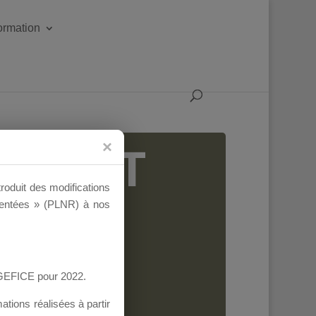
formation
IGEANT
troduit des modifications
ementées » (PLNR) à nos
AGEFICE pour 2022.
tions réalisées à partir