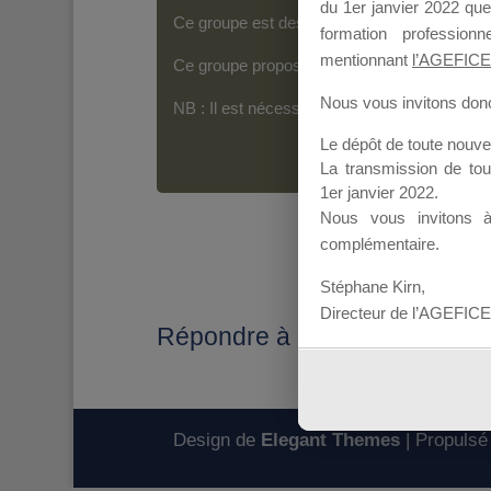
du 1er janvier 2022 que
Ce groupe est destiné aux Organismes de For
formation professio
mentionnant
l’AGEFICE
Ce groupe propose un forum dédié au support
Nous vous invitons donc 
NB : Il est nécessaire d’être
inscrit(e)
pour p
Le dépôt de toute nouv
La transmission de to
1er janvier 2022.
Nous vous invitons 
complémentaire.
Stéphane Kirn,
Directeur de l’AGEFICE
Répondre à : VALIDATION 
Design de
Elegant Themes
| Propulsé