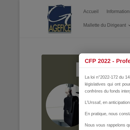
Accueil
Information
Mallette du Dirigeant
MALL
CFP 2022 - Prof
La loi n°2022-172 du 14 
législatives qui ont p
Groupe Public
il y
confrères du fonds inter
L’Urssaf,
en anticipation 
En pratique, nous cons
Nous vous rappelons que