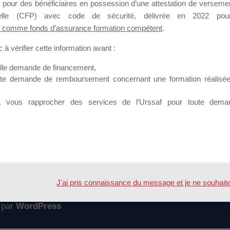
 pour des bénéficiaires en possession d’une attestation de versement
mation qui souhaitent répondre à l’Appel à Propositions Mallette du 
nnelle (CFP) avec code de sécurité, délivrée en 2022 pour
 comme fonds d’assurance formation compétent
.
 sur lequel il est possible de laisser un message ou poser une quest
à vérifier cette information avant :
ouvoir rejoindre ce groupe
elle demande de financement,
ute demande de remboursement concernant une formation réalisée p
à vous rapprocher des services de l’Urssaf pour toute dema
Accueil
Forum
J'ai pris connaissance du message et je ne souhaite pl
 par
WordPress