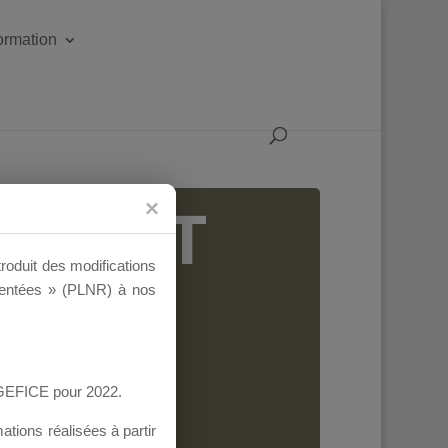
formation
IGEANT
troduit des modifications
ementées » (PLNR) à nos
AGEFICE pour 2022.
tions réalisées à partir