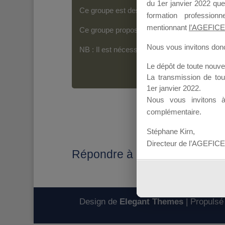
du 1er janvier 2022 que
Ce groupe est destiné aux Organismes de For
formation professio
mentionnant
l’AGEFICE
Ce groupe propose un forum dédié au support
Nous vous invitons donc 
NB : Il est nécessaire d’être
inscrit(e)
pour p
Le dépôt de toute nouv
La transmission de to
1er janvier 2022.
Nous vous invitons 
complémentaire.
Stéphane Kirn,
Directeur de l’AGEFICE
Répondre à : PLATEFORME
Design de
Elegant Themes
| Propulsé