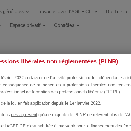
s générales
Travailler avec l’AGEFICE
Droit de la 
Espace privatif
Contrôles
ETTE DU DIR
essions libérales non réglementées (PLNR)
février 2022 en faveur de l’activité professionnelle indépendante a in
our conséquence de rattacher les « professions libérales non régl
 a un mois
professionnel de formation des professionnels libéraux (FIF PL).
de la loi
, en fait application depuis le 1er janvier 2022.
tatons
dès à présent
qu’une majorité de PLNR ne relèvent plus de l’
 l’AGEFICE n’est habilitée à intervenir pour le financement des forma