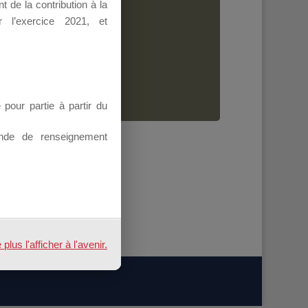
 de la contribution à la
Dirigeant.
 l’exercice 2021, et
ion.
our partie à partir du
nde de renseignement
us l'afficher à l'avenir.