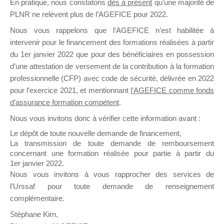
En pratique, nous constatons
dès à présent
qu’une majorité de
il y a un mois
PLNR ne relèvent plus de l’AGEFICE pour 2022.
Nous vous rappelons que l’AGEFICE n’est habilitée à
intervenir pour le financement des formations réalisées à partir
du 1er janvier 2022 que pour des bénéficiaires en possession
d’une attestation de versement de la contribution à la formation
professionnelle (CFP) avec code de sécurité, délivrée en 2022
Ce groupe est destiné aux Organismes de
pour l’exercice 2021, et mentionnant
l’AGEFICE comme fonds
Formation qui souhaitent répondre à l’Appel à
d’assurance formation compétent
.
Propositions Mallette du Dirigeant.
Nous vous invitons donc à vérifier cette information avant :
Ce groupe propose un forum dédié au support
Le dépôt de toute nouvelle demande de financement,
sur lequel il est possible de laisser un message
La transmission de toute demande de remboursement
ou poser une question.
concernant une formation réalisée pour partie à partir du
1er janvier 2022.
NB : Il est nécessaire d’être
inscrit(e)
pour
Nous vous invitons à vous rapprocher des services de
pouvoir rejoindre ce groupe
l’Urssaf pour toute demande de renseignement
complémentaire.
Stéphane Kirn,