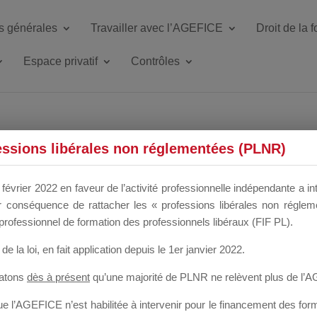
s générales
Travailler avec l’AGEFICE
Droit de la 
Espace privatif
Contrôles
ETTE DU DIR
essions libérales non réglementées (PLNR)
février 2022 en faveur de l’activité professionnelle indépendante a in
our conséquence de rattacher les « professions libérales non régl
 a un mois
professionnel de formation des professionnels libéraux (FIF PL).
de la loi
, en fait application depuis le 1er janvier 2022.
tatons
dès à présent
qu’une majorité de PLNR ne relèvent plus de l’
 l’AGEFICE n’est habilitée à intervenir pour le financement des forma