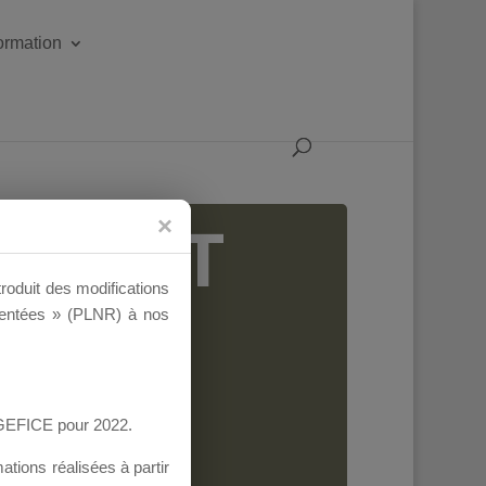
formation
IGEANT
troduit des modifications
ementées » (PLNR) à nos
AGEFICE pour 2022.
tions réalisées à partir