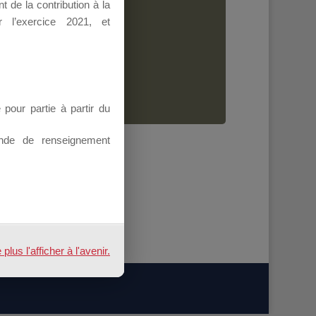
 de la contribution à la
Dirigeant.
 l’exercice 2021, et
ion.
our partie à partir du
nde de renseignement
us l'afficher à l'avenir.