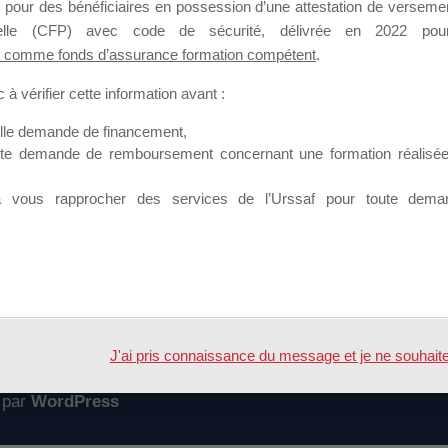
 pour des bénéficiaires en possession d’une attestation de versement
mation qui souhaitent répondre à l’Appel à Propositions Mallette du 
nnelle (CFP) avec code de sécurité, délivrée en 2022 pour
 comme fonds d’assurance formation compétent
.
 sur lequel il est possible de laisser un message ou poser une quest
à vérifier cette information avant :
ouvoir rejoindre ce groupe
elle demande de financement,
ute demande de remboursement concernant une formation réalisée p
à vous rapprocher des services de l’Urssaf pour toute dema
Accueil
Forum
17
J'ai pris connaissance du message et je ne souhaite pl
 par
WordPress