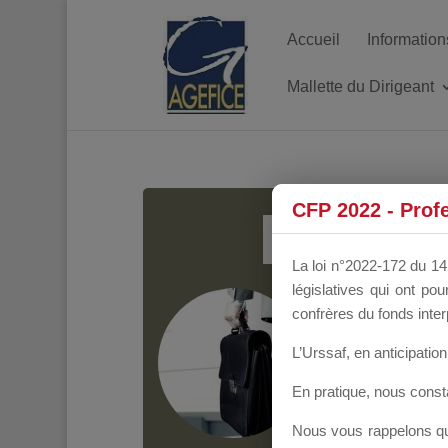
Accueil
Information
Mallette du Dirigeant
MALL
CFP 2022 - Prof
La loi n°2022-172 du 14 
législatives qui ont p
Groupe Public
il y
confrères du fonds inter
L’Urssaf,
en anticipation 
En pratique, nous cons
Nous vous rappelons que