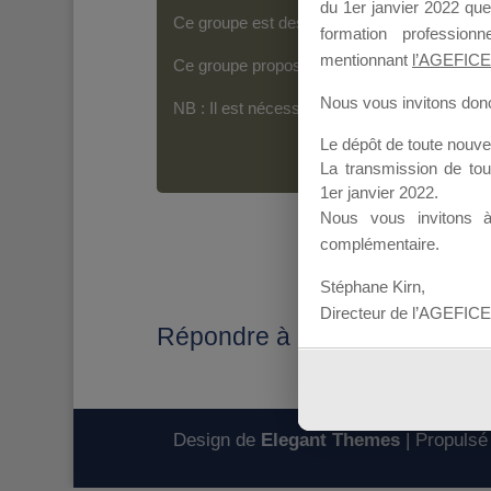
du 1er janvier 2022 que
Ce groupe est destiné aux Organismes de For
formation professio
mentionnant
l’AGEFICE
Ce groupe propose un forum dédié au support
Nous vous invitons donc 
NB : Il est nécessaire d’être
inscrit(e)
pour p
Le dépôt de toute nouv
La transmission de to
1er janvier 2022.
Nous vous invitons 
complémentaire.
Stéphane Kirn,
Directeur de l’AGEFICE
Répondre à : Candidature 20
Design de
Elegant Themes
| Propulsé