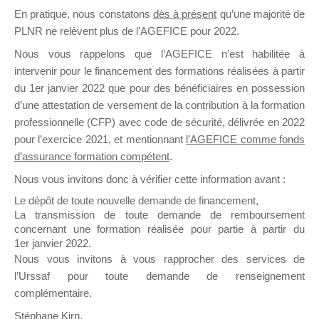
En pratique, nous constatons
dès à présent
qu’une majorité de
il y a un mois
PLNR ne relèvent plus de l’AGEFICE pour 2022.
Nous vous rappelons que l’AGEFICE n’est habilitée à
intervenir pour le financement des formations réalisées à partir
du 1er janvier 2022 que pour des bénéficiaires en possession
d’une attestation de versement de la contribution à la formation
Ce groupe est destiné aux Organismes de
professionnelle (CFP) avec code de sécurité, délivrée en 2022
Formation qui souhaitent répondre à l’Appel à
pour l’exercice 2021, et mentionnant
l’AGEFICE comme fonds
Propositions Mallette du Dirigeant.
d’assurance formation compétent
.
Nous vous invitons donc à vérifier cette information avant :
Ce groupe propose un forum dédié au support
sur lequel il est possible de laisser un message
Le dépôt de toute nouvelle demande de financement,
ou poser une question.
La transmission de toute demande de remboursement
concernant une formation réalisée pour partie à partir du
NB : Il est nécessaire d’être
inscrit(e)
pour
1er janvier 2022.
pouvoir rejoindre ce groupe
Nous vous invitons à vous rapprocher des services de
l’Urssaf pour toute demande de renseignement
complémentaire.
Stéphane Kirn,