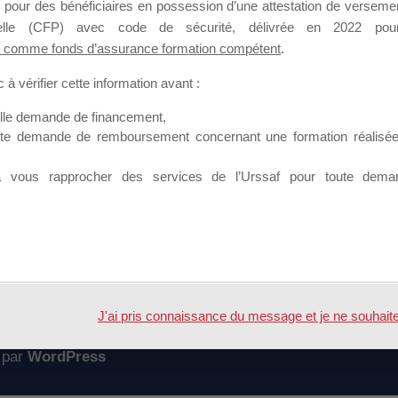
 pour des bénéficiaires en possession d’une attestation de versement
mation qui souhaitent répondre à l’Appel à Propositions Mallette du 
nnelle (CFP) avec code de sécurité, délivrée en 2022 pour
 comme fonds d’assurance formation compétent
.
 sur lequel il est possible de laisser un message ou poser une quest
à vérifier cette information avant :
ouvoir rejoindre ce groupe
elle demande de financement,
ute demande de remboursement concernant une formation réalisée p
à vous rapprocher des services de l’Urssaf pour toute dema
Accueil
Forum
es supports et outils
J'ai pris connaissance du message et je ne souhaite pl
 par
WordPress