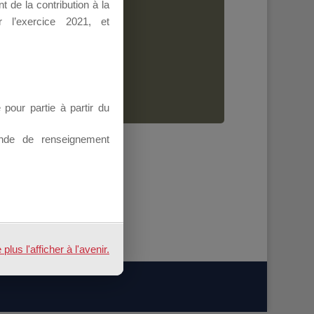
 de la contribution à la
Dirigeant.
 l’exercice 2021, et
ion.
our partie à partir du
nde de renseignement
us l'afficher à l'avenir.