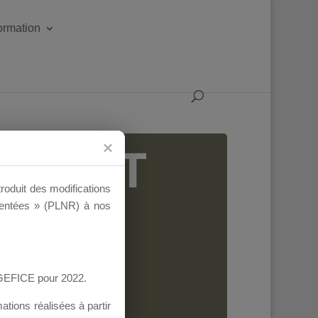
formation
IGEANT
troduit des modifications
ementées » (PLNR) à nos
AGEFICE pour 2022.
tions réalisées à partir