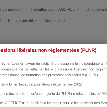
s générales
Travailler avec l’AGEFICE
Droit de la 
Espace privatif
Contrôles
ETTE DU DIR
essions libérales non réglementées (PLNR)
février 2022 en faveur de l’activité professionnelle indépendante a in
our conséquence de rattacher les « professions libérales non régl
 a un mois
professionnel de formation des professionnels libéraux (FIF PL).
de la loi
, en fait application depuis le 1er janvier 2022.
tatons
dès à présent
qu’une majorité de PLNR ne relèvent plus de l’
 l’AGEFICE n’est habilitée à intervenir pour le financement des forma