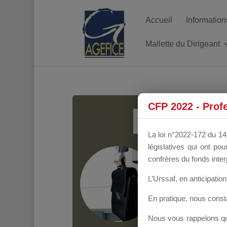
Accueil
Information
Mallette du Dirigeant
MALL
CFP 2022 - Prof
La loi n°2022-172 du 14 
législatives qui ont p
Groupe Public
il y
confrères du fonds inter
L’Urssaf,
en anticipation 
En pratique, nous cons
Nous vous rappelons que