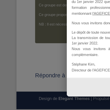
du 1er janvier 2022 que
Ce groupe est destiné aux Organismes de For
formation professio
mentionnant
l’AGEFICE
Ce groupe propose un forum dédié au support
Nous vous invitons donc 
NB : Il est nécessaire d’être
inscrit(e)
pour p
Le dépôt de toute nouv
La transmission de to
1er janvier 2022.
Nous vous invitons 
complémentaire.
Stéphane Kirn,
Directeur de l’AGEFICE
Répondre à : téléchargement d
Design de
Elegant Themes
| Propulsé