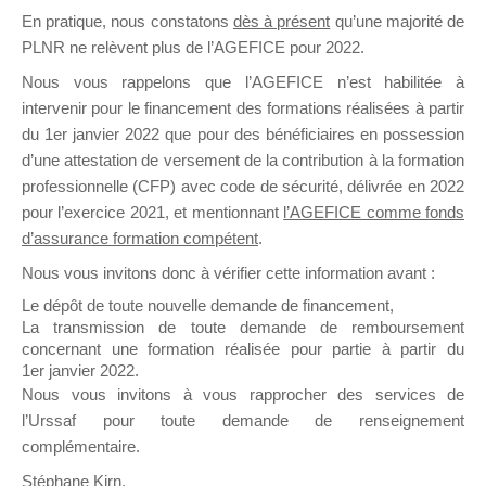
En pratique, nous constatons
dès à présent
qu’une majorité de
il y a un mois
PLNR ne relèvent plus de l’AGEFICE pour 2022.
Nous vous rappelons que l’AGEFICE n’est habilitée à
intervenir pour le financement des formations réalisées à partir
du 1er janvier 2022 que pour des bénéficiaires en possession
d’une attestation de versement de la contribution à la formation
Ce groupe est destiné aux Organismes de
professionnelle (CFP) avec code de sécurité, délivrée en 2022
Formation qui souhaitent répondre à l’Appel à
pour l’exercice 2021, et mentionnant
l’AGEFICE comme fonds
Propositions Mallette du Dirigeant.
d’assurance formation compétent
.
Nous vous invitons donc à vérifier cette information avant :
Ce groupe propose un forum dédié au support
sur lequel il est possible de laisser un message
Le dépôt de toute nouvelle demande de financement,
ou poser une question.
La transmission de toute demande de remboursement
concernant une formation réalisée pour partie à partir du
NB : Il est nécessaire d’être
inscrit(e)
pour
1er janvier 2022.
pouvoir rejoindre ce groupe
Nous vous invitons à vous rapprocher des services de
l’Urssaf pour toute demande de renseignement
complémentaire.
Stéphane Kirn,