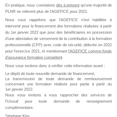
En pratique, nous constatons
dès à présent
qu’une majorité de
il y a un mois
PLNR ne relèvent plus de l’AGEFICE pour 2022.
Nous vous rappelons que l’AGEFICE n’est habilitée à
intervenir pour le financement des formations réalisées à partir
du 1er janvier 2022 que pour des bénéficiaires en possession
d’une attestation de versement de la contribution à la formation
Ce groupe est destiné aux Organismes de
professionnelle (CFP) avec code de sécurité, délivrée en 2022
Formation qui souhaitent répondre à l’Appel à
pour l’exercice 2021, et mentionnant
l’AGEFICE comme fonds
Propositions Mallette du Dirigeant.
d’assurance formation compétent
.
Nous vous invitons donc à vérifier cette information avant :
Ce groupe propose un forum dédié au support
sur lequel il est possible de laisser un message
Le dépôt de toute nouvelle demande de financement,
ou poser une question.
La transmission de toute demande de remboursement
concernant une formation réalisée pour partie à partir du
NB : Il est nécessaire d’être
inscrit(e)
pour
1er janvier 2022.
pouvoir rejoindre ce groupe
Nous vous invitons à vous rapprocher des services de
l’Urssaf pour toute demande de renseignement
complémentaire.
Stéphane Kirn,