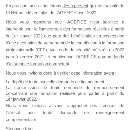
En pratique, nous constatons
dès à présent
qu’une majorité de
il y a un mois
PLNR ne relèvent plus de l’AGEFICE pour 2022.
Nous vous rappelons que l’AGEFICE n’est habilitée à
intervenir pour le financement des formations réalisées à partir
du 1er janvier 2022 que pour des bénéficiaires en possession
d’une attestation de versement de la contribution à la formation
Ce groupe est destiné aux Organismes de
professionnelle (CFP) avec code de sécurité, délivrée en 2022
Formation qui souhaitent répondre à l’Appel à
pour l’exercice 2021, et mentionnant
l’AGEFICE comme fonds
Propositions Mallette du Dirigeant.
d’assurance formation compétent
.
Nous vous invitons donc à vérifier cette information avant :
Ce groupe propose un forum dédié au support
sur lequel il est possible de laisser un message
Le dépôt de toute nouvelle demande de financement,
ou poser une question.
La transmission de toute demande de remboursement
concernant une formation réalisée pour partie à partir du
NB : Il est nécessaire d’être
inscrit(e)
pour
1er janvier 2022.
pouvoir rejoindre ce groupe
Nous vous invitons à vous rapprocher des services de
l’Urssaf pour toute demande de renseignement
complémentaire.
Stéphane Kirn,