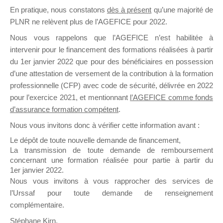
En pratique, nous constatons
dès à présent
qu’une majorité de
il y a un mois
PLNR ne relèvent plus de l’AGEFICE pour 2022.
Nous vous rappelons que l’AGEFICE n’est habilitée à
intervenir pour le financement des formations réalisées à partir
du 1er janvier 2022 que pour des bénéficiaires en possession
d’une attestation de versement de la contribution à la formation
Ce groupe est destiné aux Organismes de
professionnelle (CFP) avec code de sécurité, délivrée en 2022
Formation qui souhaitent répondre à l’Appel à
pour l’exercice 2021, et mentionnant
l’AGEFICE comme fonds
Propositions Mallette du Dirigeant.
d’assurance formation compétent
.
Nous vous invitons donc à vérifier cette information avant :
Ce groupe propose un forum dédié au support
sur lequel il est possible de laisser un message
Le dépôt de toute nouvelle demande de financement,
ou poser une question.
La transmission de toute demande de remboursement
concernant une formation réalisée pour partie à partir du
NB : Il est nécessaire d’être
inscrit(e)
pour
1er janvier 2022.
pouvoir rejoindre ce groupe
Nous vous invitons à vous rapprocher des services de
l’Urssaf pour toute demande de renseignement
complémentaire.
Stéphane Kirn,