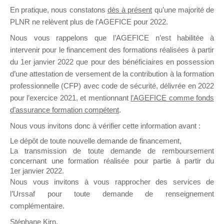
En pratique, nous constatons
dès à présent
qu’une majorité de
il y a un mois
PLNR ne relèvent plus de l’AGEFICE pour 2022.
Nous vous rappelons que l’AGEFICE n’est habilitée à
intervenir pour le financement des formations réalisées à partir
du 1er janvier 2022 que pour des bénéficiaires en possession
d’une attestation de versement de la contribution à la formation
Ce groupe est destiné aux Organismes de
professionnelle (CFP) avec code de sécurité, délivrée en 2022
Formation qui souhaitent répondre à l’Appel à
pour l’exercice 2021, et mentionnant
l’AGEFICE comme fonds
Propositions Mallette du Dirigeant.
d’assurance formation compétent
.
Nous vous invitons donc à vérifier cette information avant :
Ce groupe propose un forum dédié au support
sur lequel il est possible de laisser un message
Le dépôt de toute nouvelle demande de financement,
ou poser une question.
La transmission de toute demande de remboursement
concernant une formation réalisée pour partie à partir du
NB : Il est nécessaire d’être
inscrit(e)
pour
1er janvier 2022.
pouvoir rejoindre ce groupe
Nous vous invitons à vous rapprocher des services de
l’Urssaf pour toute demande de renseignement
complémentaire.
Stéphane Kirn,