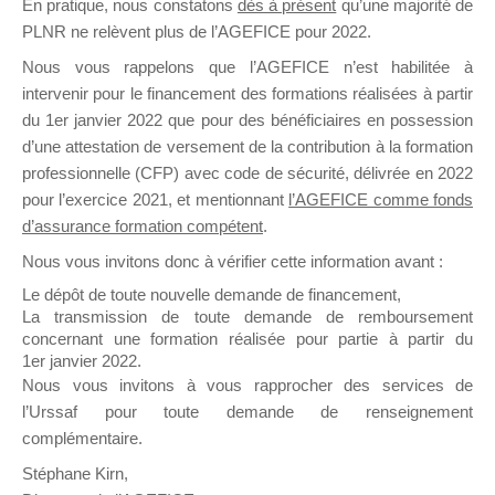
En pratique, nous constatons
dès à présent
qu’une majorité de
il y a un mois
PLNR ne relèvent plus de l’AGEFICE pour 2022.
Nous vous rappelons que l’AGEFICE n’est habilitée à
intervenir pour le financement des formations réalisées à partir
du 1er janvier 2022 que pour des bénéficiaires en possession
d’une attestation de versement de la contribution à la formation
professionnelle (CFP) avec code de sécurité, délivrée en 2022
Ce groupe est destiné aux Organismes de
pour l’exercice 2021, et mentionnant
l’AGEFICE comme fonds
Formation qui souhaitent répondre à l’Appel à
d’assurance formation compétent
.
Propositions Mallette du Dirigeant.
Nous vous invitons donc à vérifier cette information avant :
Ce groupe propose un forum dédié au support
Le dépôt de toute nouvelle demande de financement,
sur lequel il est possible de laisser un message
La transmission de toute demande de remboursement
ou poser une question.
concernant une formation réalisée pour partie à partir du
1er janvier 2022.
NB : Il est nécessaire d’être
inscrit(e)
pour
Nous vous invitons à vous rapprocher des services de
pouvoir rejoindre ce groupe
l’Urssaf pour toute demande de renseignement
complémentaire.
Stéphane Kirn,