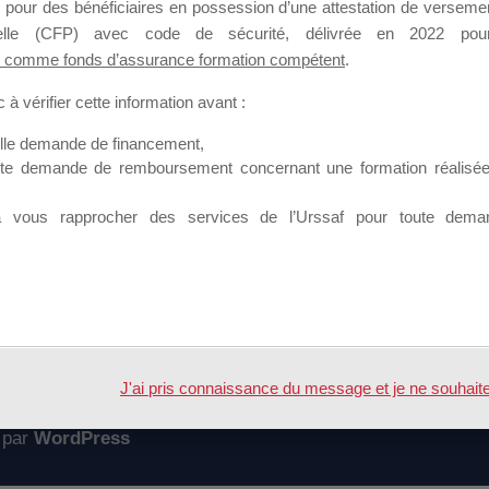
 pour des bénéficiaires en possession d’une attestation de versement
mation qui souhaitent répondre à l’Appel à Propositions Mallette du 
nnelle (CFP) avec code de sécurité, délivrée en 2022 pour
 comme fonds d’assurance formation compétent
.
 sur lequel il est possible de laisser un message ou poser une quest
à vérifier cette information avant :
ouvoir rejoindre ce groupe
elle demande de financement,
ute demande de remboursement concernant une formation réalisée p
à vous rapprocher des services de l’Urssaf pour toute dema
Accueil
Forum
 dossier de candidature MDD
J'ai pris connaissance du message et je ne souhaite pl
 par
WordPress