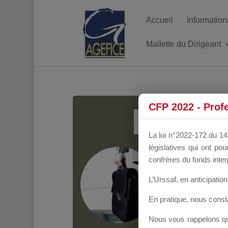
Accueil
Information
Mallette du Dirigeant
MALL
CFP 2022 - Prof
La loi n°2022-172 du 14 
législatives qui ont p
Groupe Public
il y
confrères du fonds inter
L’Urssaf,
en anticipation 
En pratique, nous cons
Nous vous rappelons que