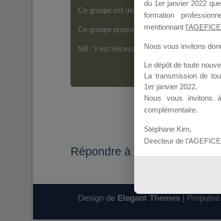
du 1er janvier 2022 que
Ce groupe est destiné aux Organismes de For
formation professio
mentionnant
l’AGEFICE
Ce groupe propose un forum dédié au support
Nous vous invitons donc 
NB : Il est nécessaire d’être
inscrit(e)
pour p
Le dépôt de toute nouv
La transmission de to
1er janvier 2022.
Nous vous invitons 
complémentaire.
Stéphane Kirn,
Directeur de l’AGEFICE
Répondre à : Modification du
Design de
Elegant Themes
| Propulsé