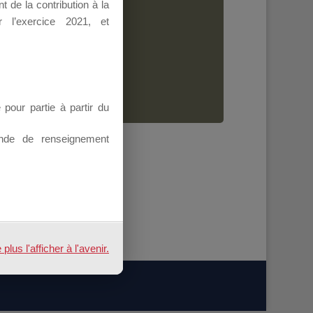
 de la contribution à la
Dirigeant.
 l’exercice 2021, et
ion.
our partie à partir du
nde de renseignement
us l'afficher à l'avenir.