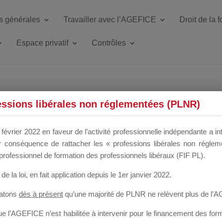
s générales
Travailler avec l’AGEFICE
Droit de la 
Espace privatif
Contrôles
ETTE DU DIR
essions libérales non réglementées (PLNR)
février 2022 en faveur de l’activité professionnelle indépendante a in
our conséquence de rattacher les « professions libérales non régl
 a un mois
professionnel de formation des professionnels libéraux (FIF PL).
de la loi
, en fait application depuis le 1er janvier 2022.
tatons
dès à présent
qu’une majorité de PLNR ne relèvent plus de l’
 l’AGEFICE n’est habilitée à intervenir pour le financement des forma