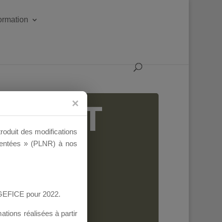
formation
IGEANT
troduit des modifications
ementées » (PLNR) à nos
AGEFICE pour 2022.
tions réalisées à partir