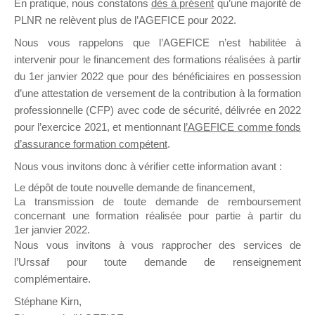
En pratique, nous constatons
dès à présent
qu’une majorité de
il y a un mois
PLNR ne relèvent plus de l’AGEFICE pour 2022.
Nous vous rappelons que l’AGEFICE n’est habilitée à
intervenir pour le financement des formations réalisées à partir
du 1er janvier 2022 que pour des bénéficiaires en possession
d’une attestation de versement de la contribution à la formation
professionnelle (CFP) avec code de sécurité, délivrée en 2022
Ce groupe est destiné aux Organismes de
pour l’exercice 2021, et mentionnant
l’AGEFICE comme fonds
Formation qui souhaitent répondre à l’Appel à
d’assurance formation compétent
.
Propositions Mallette du Dirigeant.
Nous vous invitons donc à vérifier cette information avant :
Ce groupe propose un forum dédié au support
Le dépôt de toute nouvelle demande de financement,
sur lequel il est possible de laisser un message
La transmission de toute demande de remboursement
ou poser une question.
concernant une formation réalisée pour partie à partir du
1er janvier 2022.
NB : Il est nécessaire d’être
inscrit(e)
pour
Nous vous invitons à vous rapprocher des services de
pouvoir rejoindre ce groupe
l’Urssaf pour toute demande de renseignement
complémentaire.
Stéphane Kirn,