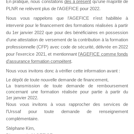
En pratique, nous constatons
dès à présent
qu’une majorité de
il y a un mois
PLNR ne relèvent plus de l’AGEFICE pour 2022.
Nous vous rappelons que l’AGEFICE n’est habilitée à
intervenir pour le financement des formations réalisées à partir
du 1er janvier 2022 que pour des bénéficiaires en possession
d’une attestation de versement de la contribution à la formation
professionnelle (CFP) avec code de sécurité, délivrée en 2022
Ce groupe est destiné aux Organismes de
pour l’exercice 2021, et mentionnant
l’AGEFICE comme fonds
Formation qui souhaitent répondre à l’Appel à
d’assurance formation compétent
.
Propositions Mallette du Dirigeant.
Nous vous invitons donc à vérifier cette information avant :
Ce groupe propose un forum dédié au support
Le dépôt de toute nouvelle demande de financement,
sur lequel il est possible de laisser un message
La transmission de toute demande de remboursement
ou poser une question.
concernant une formation réalisée pour partie à partir du
1er janvier 2022.
NB : Il est nécessaire d’être
inscrit(e)
pour
Nous vous invitons à vous rapprocher des services de
pouvoir rejoindre ce groupe
l’Urssaf pour toute demande de renseignement
complémentaire.
Stéphane Kirn,