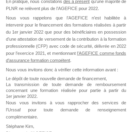
En pratique, nous constatons
dès à présent
qu’une majorité de
il y a un mois
PLNR ne relèvent plus de l’AGEFICE pour 2022.
Nous vous rappelons que l’AGEFICE n’est habilitée à
intervenir pour le financement des formations réalisées à partir
du 1er janvier 2022 que pour des bénéficiaires en possession
d’une attestation de versement de la contribution à la formation
professionnelle (CFP) avec code de sécurité, délivrée en 2022
Ce groupe est destiné aux Organismes de
pour l’exercice 2021, et mentionnant
l’AGEFICE comme fonds
Formation qui souhaitent répondre à l’Appel à
d’assurance formation compétent
.
Propositions Mallette du Dirigeant.
Nous vous invitons donc à vérifier cette information avant :
Ce groupe propose un forum dédié au support
Le dépôt de toute nouvelle demande de financement,
sur lequel il est possible de laisser un message
La transmission de toute demande de remboursement
ou poser une question.
concernant une formation réalisée pour partie à partir du
1er janvier 2022.
NB : Il est nécessaire d’être
inscrit(e)
pour
Nous vous invitons à vous rapprocher des services de
pouvoir rejoindre ce groupe
l’Urssaf pour toute demande de renseignement
complémentaire.
Stéphane Kirn,