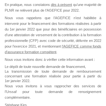
En pratique, nous constatons
dès à présent
qu’une majorité de
il y a un mois
PLNR ne relèvent plus de l’AGEFICE pour 2022.
Nous vous rappelons que l’AGEFICE n’est habilitée à
intervenir pour le financement des formations réalisées à partir
du 1er janvier 2022 que pour des bénéficiaires en possession
d’une attestation de versement de la contribution à la formation
Ce groupe est destiné aux Organismes de
professionnelle (CFP) avec code de sécurité, délivrée en 2022
Formation qui souhaitent répondre à l’Appel à
pour l’exercice 2021, et mentionnant
l’AGEFICE comme fonds
Propositions Mallette du Dirigeant.
d’assurance formation compétent
.
Nous vous invitons donc à vérifier cette information avant :
Ce groupe propose un forum dédié au support
sur lequel il est possible de laisser un message
Le dépôt de toute nouvelle demande de financement,
ou poser une question.
La transmission de toute demande de remboursement
concernant une formation réalisée pour partie à partir du
NB : Il est nécessaire d’être
inscrit(e)
pour
1er janvier 2022.
pouvoir rejoindre ce groupe
Nous vous invitons à vous rapprocher des services de
l’Urssaf pour toute demande de renseignement
complémentaire.
Stéphane Kirn,