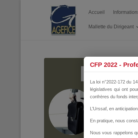
Accueil
Information
Mallette du Dirigeant
MALL
CFP 2022 - Prof
La loi n°2022-172 du 14 
législatives qui ont p
Groupe Public
il y
confrères du fonds inter
L’Urssaf,
en anticipation 
En pratique, nous cons
Nous vous rappelons que