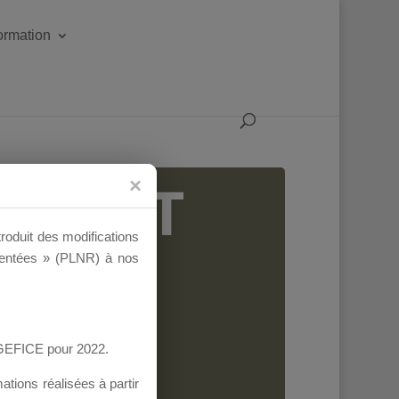
formation
IGEANT
troduit des modifications
ementées » (PLNR) à nos
AGEFICE pour 2022.
tions réalisées à partir