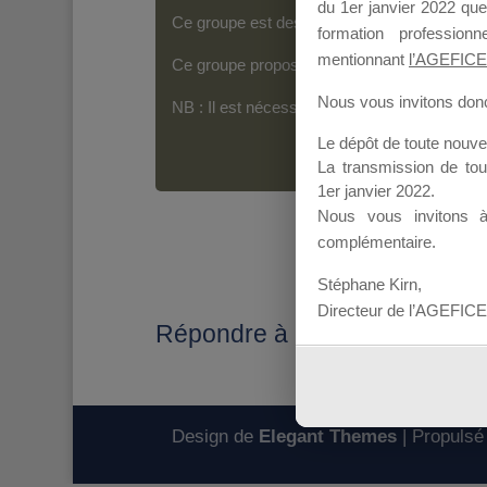
du 1er janvier 2022 que
Ce groupe est destiné aux Organismes de For
formation professio
mentionnant
l’AGEFICE
Ce groupe propose un forum dédié au support
Nous vous invitons donc 
NB : Il est nécessaire d’être
inscrit(e)
pour p
Le dépôt de toute nouv
La transmission de to
1er janvier 2022.
Nous vous invitons 
complémentaire.
Stéphane Kirn,
Directeur de l’AGEFICE
Répondre à : Réponse MDD 
Design de
Elegant Themes
| Propulsé