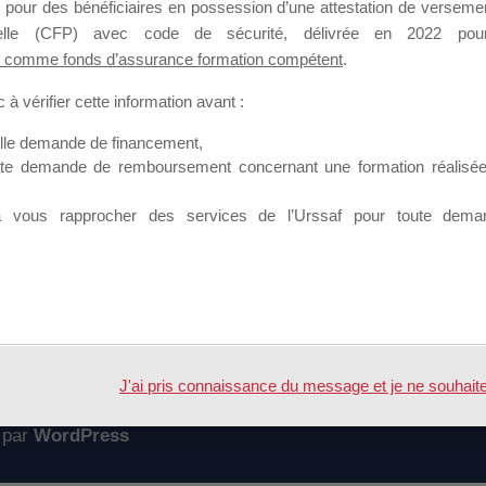
 pour des bénéficiaires en possession d’une attestation de versement
mation qui souhaitent répondre à l’Appel à Propositions Mallette du 
nnelle (CFP) avec code de sécurité, délivrée en 2022 pour
 comme fonds d’assurance formation compétent
.
 sur lequel il est possible de laisser un message ou poser une quest
à vérifier cette information avant :
ouvoir rejoindre ce groupe
elle demande de financement,
ute demande de remboursement concernant une formation réalisée p
à vous rapprocher des services de l’Urssaf pour toute dema
Accueil
Forum
2017
J'ai pris connaissance du message et je ne souhaite pl
 par
WordPress