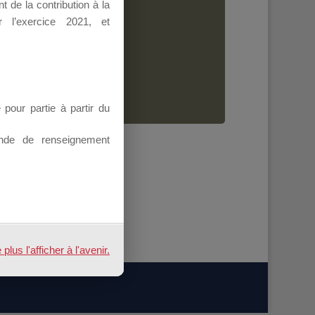
 de la contribution à la
Dirigeant.
 l’exercice 2021, et
ion.
our partie à partir du
nde de renseignement
us l'afficher à l'avenir.