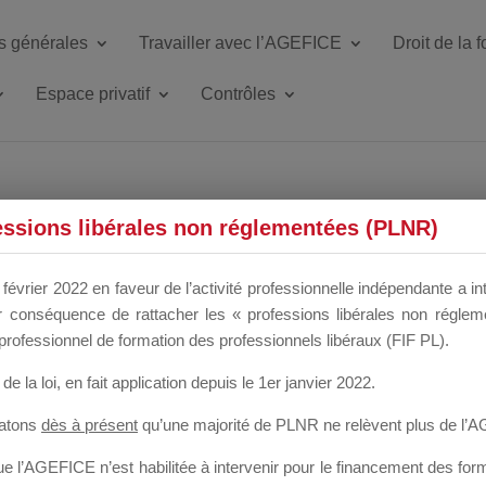
s générales
Travailler avec l’AGEFICE
Droit de la 
Espace privatif
Contrôles
ETTE DU DIR
essions libérales non réglementées (PLNR)
février 2022 en faveur de l’activité professionnelle indépendante a in
our conséquence de rattacher les « professions libérales non régl
 a un mois
professionnel de formation des professionnels libéraux (FIF PL).
de la loi
, en fait application depuis le 1er janvier 2022.
tatons
dès à présent
qu’une majorité de PLNR ne relèvent plus de l’
 l’AGEFICE n’est habilitée à intervenir pour le financement des forma